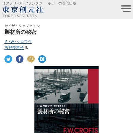
ミステリ・SF・ファンタジー・ホラーの専門出版
TOKYO SOGENSHA
セイザイショノヒミツ
製材所の秘密
Ｆ・Ｗ・クロフツ
吉野美恵子
訳