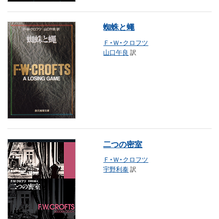
蜘蛛と蠅
Ｆ・Ｗ・クロフツ
山口午良
訳
二つの密室
Ｆ・Ｗ・クロフツ
宇野利泰
訳