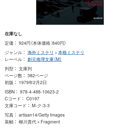
在庫なし
定価
924円（本体価格：840円）
ジャンル
海外ミステリ
>
本格ミステリ
レーベル
創元推理文庫（M）
判型
文庫判
ページ数
382ページ
初版
1979年2月2日
ISBN
978-4-488-10623-2
Cコード
C0197
文庫コード
M-ク-3-3
写真
artisan14/Getty Images
装幀
柳川貴代＋Fragment