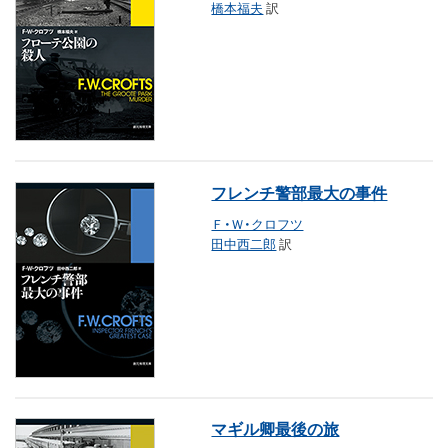
橋本福夫
訳
フレンチ警部最大の事件
Ｆ・Ｗ・クロフツ
田中西二郎
訳
マギル卿最後の旅