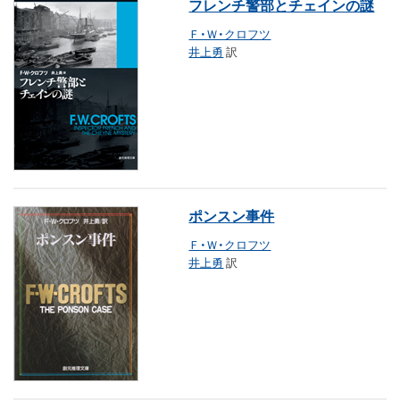
フレンチ警部とチェインの謎
Ｆ・Ｗ・クロフツ
井上勇
訳
ポンスン事件
Ｆ・Ｗ・クロフツ
井上勇
訳