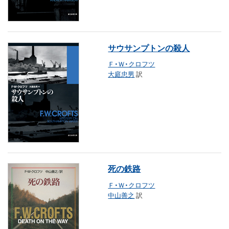
サウサンプトンの殺人
Ｆ・Ｗ・クロフツ
大庭忠男
訳
死の鉄路
Ｆ・Ｗ・クロフツ
中山善之
訳