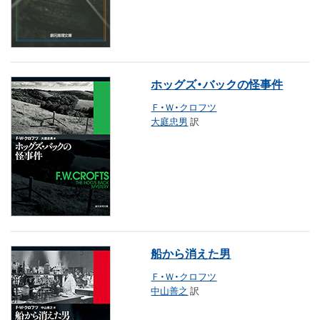
ホッグズ・バックの怪事件
Ｆ・Ｗ・クロフツ
大庭忠男
訳
船から消えた男
Ｆ・Ｗ・クロフツ
中山善之
訳