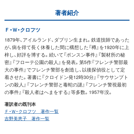
著者紹介
Ｆ・Ｗ・クロフツ
1879年、アイルランド、ダブリン生まれ。鉄道技師であった
が、病を得て長く休養した間に構想した『樽』を1920年に上
梓し、好評を博する。続いて『ポンスン事件』『製材所の秘
密』『フローテ公園の殺人』を発表。第5作『フレンチ警部最
大の事件』でフレンチ警部を創造し、以後探偵役として定
着させた。著書に『クロイドン発12時30分』『サウサンプト
ンの殺人』『フレンチ警部と毒蛇の謎』『フレンチ警視最初
の事件』『殺人者はへまをする』等多数。1957年没。
著訳者の既刊本
Ｆ・Ｗ・クロフツ 著作一覧
吉野美恵子 著作一覧