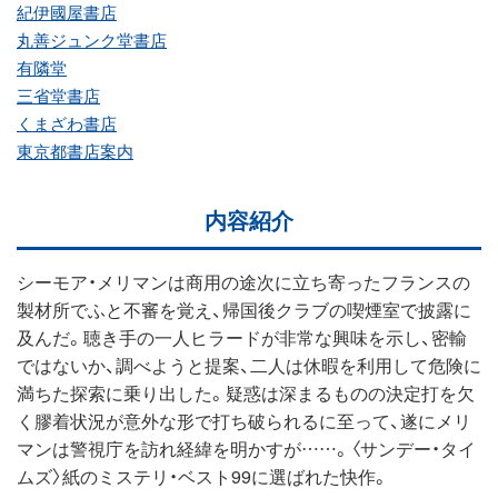
紀伊國屋書店
丸善ジュンク堂書店
有隣堂
三省堂書店
くまざわ書店
東京都書店案内
内容紹介
シーモア・メリマンは商用の途次に立ち寄ったフランスの
製材所でふと不審を覚え、帰国後クラブの喫煙室で披露に
及んだ。聴き手の一人ヒラードが非常な興味を示し、密輸
ではないか、調べようと提案、二人は休暇を利用して危険に
満ちた探索に乗り出した。疑惑は深まるものの決定打を欠
く膠着状況が意外な形で打ち破られるに至って、遂にメリ
マンは警視庁を訪れ経緯を明かすが……。〈サンデー・タイ
ムズ〉紙のミステリ・ベスト99に選ばれた快作。