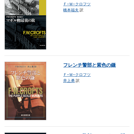
Ｆ・Ｗ・クロフツ
橋本福夫
訳
フレンチ警部と紫色の鎌
Ｆ・Ｗ・クロフツ
井上勇
訳