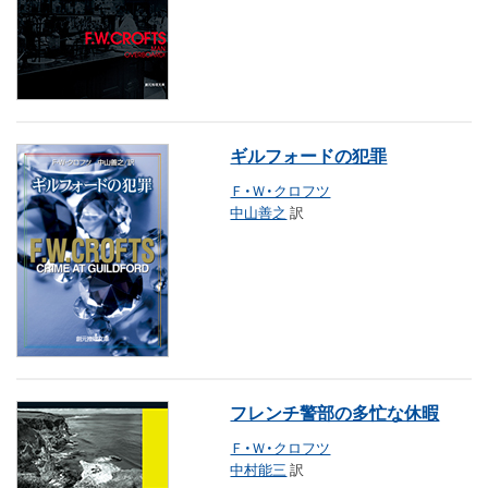
ギルフォードの犯罪
Ｆ・Ｗ・クロフツ
中山善之
訳
フレンチ警部の多忙な休暇
Ｆ・Ｗ・クロフツ
中村能三
訳