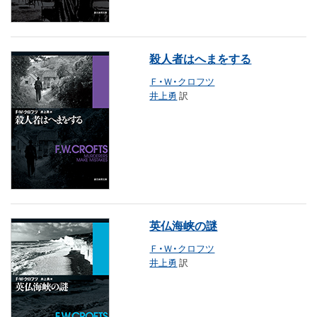
殺人者はへまをする
Ｆ・Ｗ・クロフツ
井上勇
訳
英仏海峡の謎
Ｆ・Ｗ・クロフツ
井上勇
訳