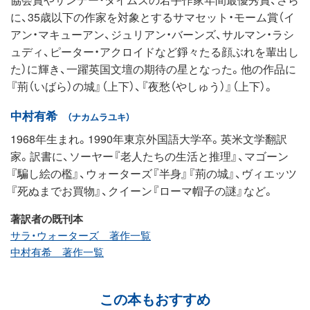
に、35歳以下の作家を対象とするサマセット・モーム賞（イ
アン・マキューアン、ジュリアン・バーンズ、サルマン・ラシ
ュディ、ピーター・アクロイドなど錚々たる顔ぶれを輩出し
た）に輝き、一躍英国文壇の期待の星となった。他の作品に
『荊（いばら）の城』（上下）、『夜愁（やしゅう）』（上下）。
中村有希
（ナカムラユキ）
1968年生まれ。1990年東京外国語大学卒。英米文学翻訳
家。訳書に、ソーヤー『老人たちの生活と推理』、マゴーン
『騙し絵の檻』、ウォーターズ『半身』『荊の城』、ヴィエッツ
『死ぬまでお買物』、クイーン『ローマ帽子の謎』など。
著訳者の既刊本
サラ・ウォーターズ 著作一覧
中村有希 著作一覧
この本もおすすめ