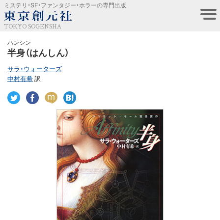
ミステリ・SF・ファンタジー・ホラーの専門出版
TOKYO SOGENSHA
ハンシン
半身（はんしん）
サラ・ウォーターズ
中村有希
訳