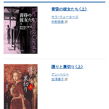
黄昏の彼女たち〈上〉
サラ・ウォーターズ
中村有希
訳
護りと裏切り〈上〉
アン・ペリー
吉澤康子
訳