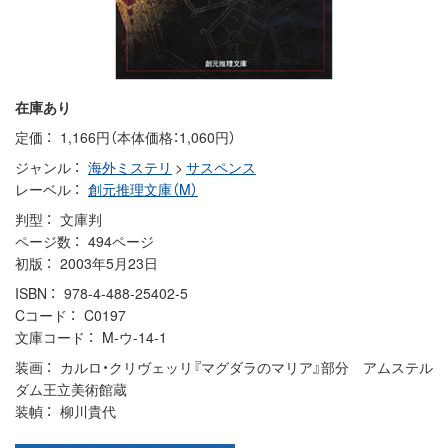
在庫あり
定価
1,166円（本体価格：1,060円）
ジャンル
海外ミステリ
>
サスペンス
レーベル
創元推理文庫（M）
判型
文庫判
ページ数
494ページ
初版
2003年5月23日
ISBN
978-4-488-25402-5
Cコード
C0197
文庫コード
M-ウ-14-1
装画
カルロ・クリヴェッリ『マグダラのマリア』部分 アムステル
ダム王立美術館蔵
装幀
柳川貴代