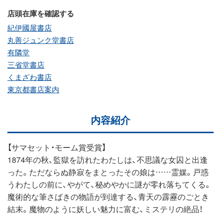
店頭在庫を確認する
紀伊國屋書店
丸善ジュンク堂書店
有隣堂
三省堂書店
くまざわ書店
東京都書店案内
内容紹介
【サマセット・モーム賞受賞】
1874年の秋、監獄を訪れたわたしは、不思議な女囚と出逢
った。ただならぬ静寂をまとったその娘は……霊媒。戸惑
うわたしの前に、やがて、秘めやかに謎が零れ落ちてくる。
魔術的な筆さばきの物語が到達する、青天の霹靂のごとき
結末。魔物のように妖しい魅力に富む、ミステリの絶品！