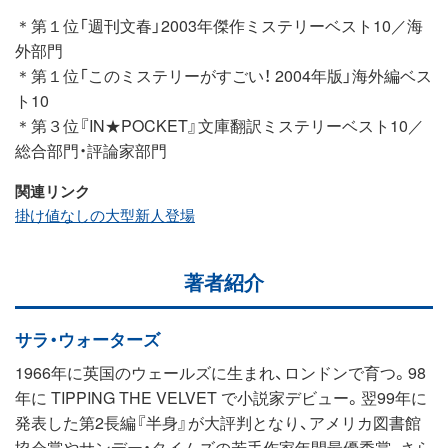
＊第１位「週刊文春」2003年傑作ミステリーベスト10／海
外部門
＊第１位「このミステリーがすごい！ 2004年版」海外編ベス
ト10
＊第３位『IN★POCKET』文庫翻訳ミステリーベスト10／
総合部門・評論家部門
関連リンク
掛け値なしの大型新人登場
著者紹介
サラ・ウォーターズ
1966年に英国のウェールズに生まれ、ロンドンで育つ。98
年に TIPPING THE VELVET で小説家デビュー。翌99年に
発表した第2長編『半身』が大評判となり、アメリカ図書館
協会賞やサンデー・タイムズの若手作家年間最優秀賞、さら