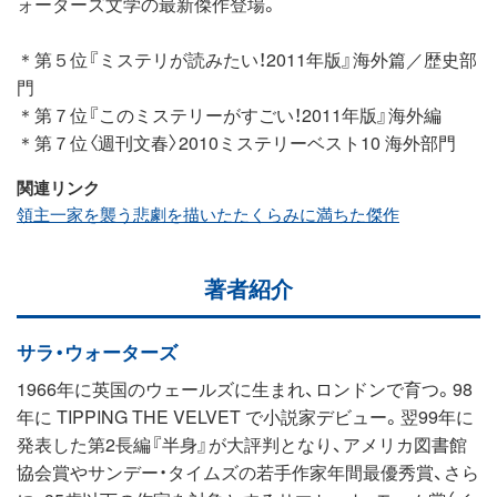
ォーターズ文学の最新傑作登場。
＊第５位『ミステリが読みたい！2011年版』海外篇／歴史部
門
＊第７位『このミステリーがすごい！2011年版』海外編
＊第７位〈週刊文春〉2010ミステリーベスト10 海外部門
関連リンク
領主一家を襲う悲劇を描いたたくらみに満ちた傑作
著者紹介
サラ・ウォーターズ
1966年に英国のウェールズに生まれ、ロンドンで育つ。98
年に TIPPING THE VELVET で小説家デビュー。翌99年に
発表した第2長編『半身』が大評判となり、アメリカ図書館
協会賞やサンデー・タイムズの若手作家年間最優秀賞、さら