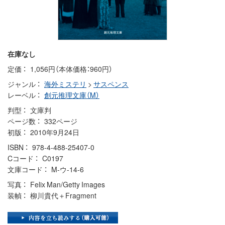
在庫なし
定価
1,056円（本体価格：960円）
ジャンル
海外ミステリ
>
サスペンス
レーベル
創元推理文庫（M）
判型
文庫判
ページ数
332ページ
初版
2010年9月24日
ISBN
978-4-488-25407-0
Cコード
C0197
文庫コード
M-ウ-14-6
写真
Felix Man/Getty Images
装幀
柳川貴代＋Fragment