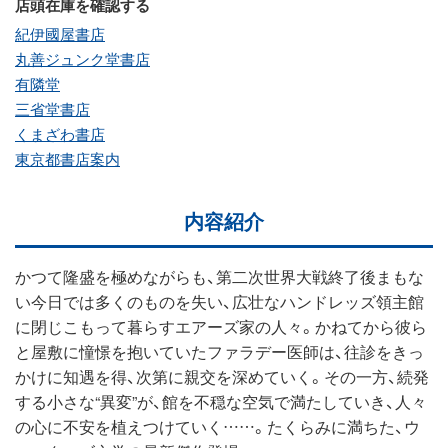
店頭在庫を確認する
紀伊國屋書店
丸善ジュンク堂書店
有隣堂
三省堂書店
くまざわ書店
東京都書店案内
内容紹介
かつて隆盛を極めながらも、第二次世界大戦終了後まもな
い今日では多くのものを失い、広壮なハンドレッズ領主館
に閉じこもって暮らすエアーズ家の人々。かねてから彼ら
と屋敷に憧憬を抱いていたファラデー医師は、往診をきっ
かけに知遇を得、次第に親交を深めていく。その一方、続発
する小さな“異変”が、館を不穏な空気で満たしていき、人々
の心に不安を植えつけていく……。たくらみに満ちた、ウ