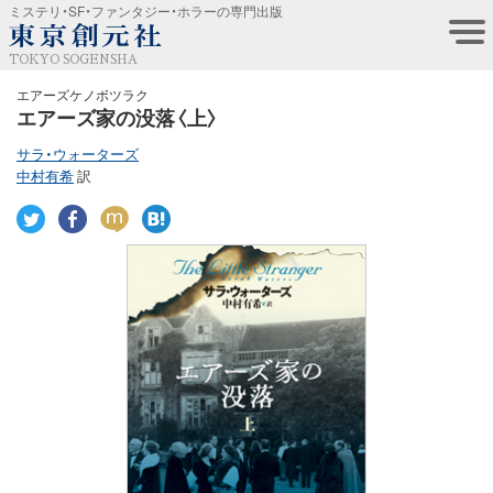
ミステリ・SF・ファンタジー・ホラーの専門出版
TOKYO SOGENSHA
エアーズケノボツラク
エアーズ家の没落〈上〉
サラ・ウォーターズ
中村有希
訳