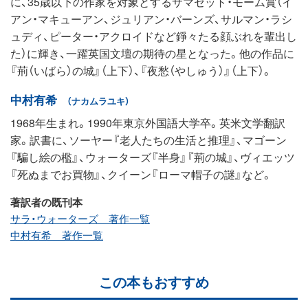
に、35歳以下の作家を対象とするサマセット・モーム賞（イ
アン・マキューアン、ジュリアン・バーンズ、サルマン・ラシ
ュディ、ピーター・アクロイドなど錚々たる顔ぶれを輩出し
た）に輝き、一躍英国文壇の期待の星となった。他の作品に
『荊（いばら）の城』（上下）、『夜愁（やしゅう）』（上下）。
中村有希
（ナカムラユキ）
1968年生まれ。1990年東京外国語大学卒。英米文学翻訳
家。訳書に、ソーヤー『老人たちの生活と推理』、マゴーン
『騙し絵の檻』、ウォーターズ『半身』『荊の城』、ヴィエッツ
『死ぬまでお買物』、クイーン『ローマ帽子の謎』など。
著訳者の既刊本
サラ・ウォーターズ 著作一覧
中村有希 著作一覧
この本もおすすめ