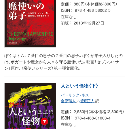
定価
880円（本体価格：800円）
ISBN
978-4-488-58002-5
在庫なし
初版
2013年12月27日
ぼくはトム、７番目の息子の７番目の息子。ぼくが弟子入りしたの
は、ボガートや魔女から人々を守る魔使いだ。映画「セブンス・サ
ン」原作、〈魔使いシリーズ〉第一弾文庫化。
人という怪物〈下〉
パトリック・ネス
金原瑞人
／
樋渡正人
訳
定価
2,530円（本体価格：2,300円）
ISBN
978-4-488-01003-4
在庫なし