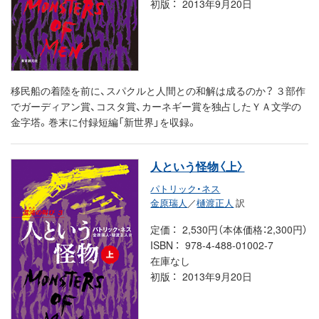
初版
2013年9月20日
移民船の着陸を前に、スパクルと人間との和解は成るのか？ ３部作
でガーディアン賞、コスタ賞、カーネギー賞を独占したＹＡ文学の
金字塔。巻末に付録短編「新世界」を収録。
人という怪物〈上〉
パトリック・ネス
金原瑞人
／
樋渡正人
訳
定価
2,530円（本体価格：2,300円）
ISBN
978-4-488-01002-7
在庫なし
初版
2013年9月20日