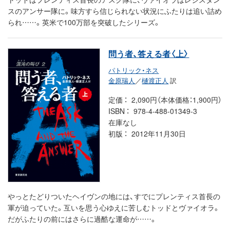
スのアンサー隊に。味方すら信じられない状況にふたりは追い詰め
られ……。英米で100万部を突破したシリーズ。
問う者、答える者〈上〉
パトリック・ネス
金原瑞人
／
樋渡正人
訳
定価
2,090円（本体価格：1,900円）
ISBN
978-4-488-01349-3
在庫なし
初版
2012年11月30日
やっとたどりついたヘイヴンの地には、すでにプレンティス首長の
軍が迫っていた。互いを思う心ゆえに苦しむトッドとヴァイオラ。
だがふたりの前にはさらに過酷な運命が……。