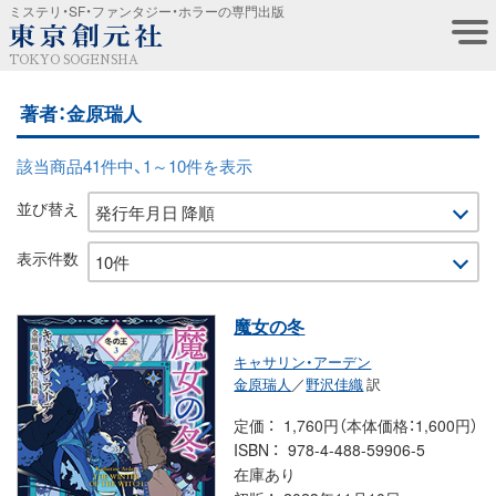
ミステリ・SF・ファンタジー・ホラーの専門出版
TOKYO SOGENSHA
著者：金原瑞人
該当商品41件中、1～10件を表示
並び替え
表示件数
魔女の冬
キャサリン・アーデン
金原瑞人
／
野沢佳織
訳
定価
1,760円（本体価格：1,600円）
ISBN
978-4-488-59906-5
在庫あり