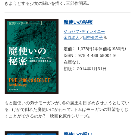
きようとする少女の闘いを描く、三部作開幕。
魔使いの秘密
ジョゼフ・ディレイニー
金原瑞人
／
田中亜希子
訳
定価
1,078円（本体価格：980円）
ISBN
978-4-488-58004-9
在庫なし
初版
2014年1月31日
もと魔使いの弟子モーガンが、冬の魔王を目ざめさせようとしてい
る。けがで倒れた魔使いにかわって、トムはモーガンの野望をくじ
くことができるのか？ 映画化原作シリーズ。
魔使いの呪い