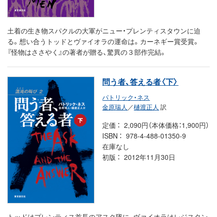
土着の生き物スパクルの大軍がニュー・プレンティスタウンに迫
る。想い合うトッドとヴァイオラの運命は。カーネギー賞受賞。
『怪物はささやく』の著者が贈る、驚異の３部作完結。
問う者、答える者〈下〉
パトリック・ネス
金原瑞人
／
樋渡正人
訳
定価
2,090円（本体価格：1,900円）
ISBN
978-4-488-01350-9
在庫なし
初版
2012年11月30日
トッドはプレンティス首長のアスク隊に、ヴァイオラはレジスタン