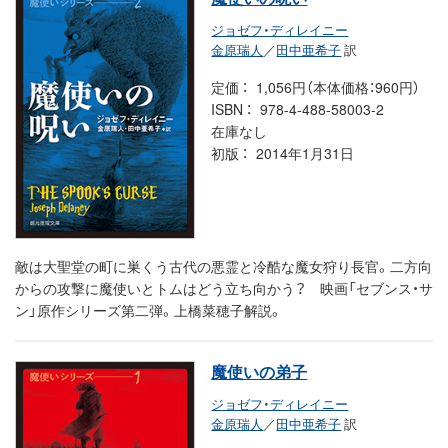
ジョゼフ・ディレイニー
金原瑞人
／
田中亜希子
訳
定価
1,056円（本体価格：960円）
ISBN
978-4-488-58003-2
在庫なし
初版
2014年1月31日
敵は大聖堂の町に巣くう古代の悪霊と冷酷な魔女狩り長官。二方向
からの攻撃に魔使いとトムはどう立ち向かう？ 映画「セブンス・サ
ン」原作シリーズ第二弾。上橋菜穂子解説。
魔使いの弟子
ジョゼフ・ディレイニー
金原瑞人
／
田中亜希子
訳