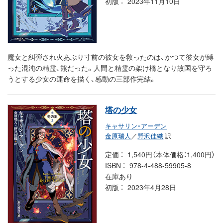
初版
2023年11月10日
魔女と糾弾され火あぶり寸前の彼女を救ったのは、かつて彼女が縛
った混沌の精霊、熊だった。人間と精霊の架け橋となり故国を守ろ
うとする少女の運命を描く、感動の三部作完結。
塔の少女
キャサリン・アーデン
金原瑞人
／
野沢佳織
訳
定価
1,540円（本体価格：1,400円）
ISBN
978-4-488-59905-8
在庫あり
初版
2023年4月28日