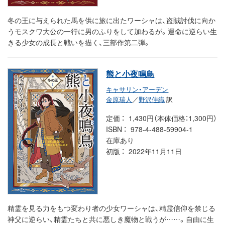
冬の王に与えられた馬を供に旅に出たワーシャは、盗賊討伐に向か
うモスクワ大公の一行に男のふりをして加わるが。運命に逆らい生
きる少女の成長と戦いを描く、三部作第二弾。
熊と小夜鳴鳥
キャサリン・アーデン
金原瑞人
／
野沢佳織
訳
定価
1,430円（本体価格：1,300円）
ISBN
978-4-488-59904-1
在庫あり
初版
2022年11月11日
精霊を見る力をもつ変わり者の少女ワーシャは、精霊信仰を禁じる
神父に逆らい、精霊たちと共に悪しき魔物と戦うが……。自由に生