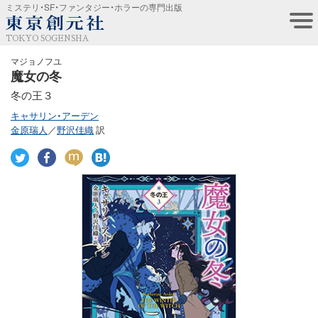
ミステリ・SF・ファンタジー・ホラーの専門出版
TOKYO SOGENSHA
マジョノフユ
魔女の冬
冬の王３
キャサリン・アーデン
金原瑞人
／
野沢佳織
訳