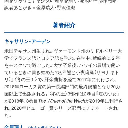
訳者あとがき＝金原瑞人・野沢佳織
著者紹介
キャサリン・アーデン
米国テキサス州生まれ。ヴァーモント州のミドルベリー大
学でフランス語とロシア語を学ぶ。在学中、断続的に２年
をモスクワで過ごした。大学卒業後、ハワイの農場で働い
ているときに書き始めたのが『熊と小夜鳴鳥（サヨナキド
リ）』〈冬の王１〉で、紆余曲折を経て2017年に刊行され、
2018年ローカス賞の第一長編部門の最終候補となり20カ
国以上で出版される。〈冬の王〉3部作は2巻目『塔の少女』
が2018年、3巻目
The Winter of the Witch
が2019年に刊行さ
れ、2020年ヒューゴー賞シリーズ部門にノミネートされ
た。
金原瑞人
（カネハラミズヒト）