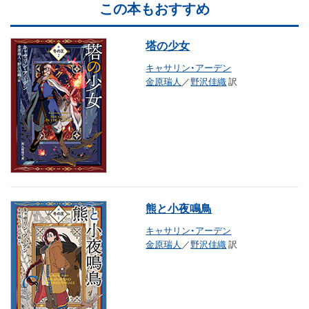
この本もおすすめ
塔の少女
キャサリン・アーデン
金原瑞人
／
野沢佳織
訳
熊と小夜鳴鳥
キャサリン・アーデン
金原瑞人
／
野沢佳織
訳