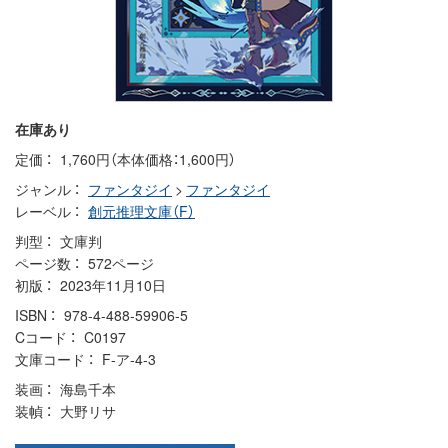
在庫あり
定価
1,760円（本体価格：1,600円）
ジャンル
ファンタジイ
>
ファンタジイ
レーベル
創元推理文庫（F）
判型
文庫判
ページ数
572ページ
初版
2023年11月10日
ISBN
978-4-488-59906-5
Cコード
C0197
文庫コード
F-ア-4-3
装画
海島千本
装幀
大野リサ