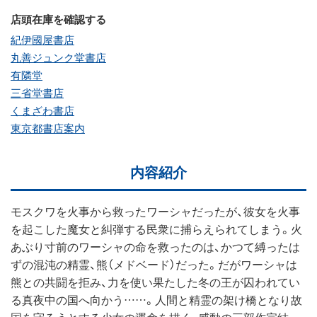
店頭在庫を確認する
紀伊國屋書店
丸善ジュンク堂書店
有隣堂
三省堂書店
くまざわ書店
東京都書店案内
内容紹介
モスクワを火事から救ったワーシャだったが、彼女を火事
を起こした魔女と糾弾する民衆に捕らえられてしまう。火
あぶり寸前のワーシャの命を救ったのは、かつて縛ったは
ずの混沌の精霊、熊（メドベード）だった。だがワーシャは
熊との共闘を拒み、力を使い果たした冬の王が囚われてい
る真夜中の国へ向かう……。人間と精霊の架け橋となり故
国を守ろうとする少女の運命を描く、感動の三部作完結。