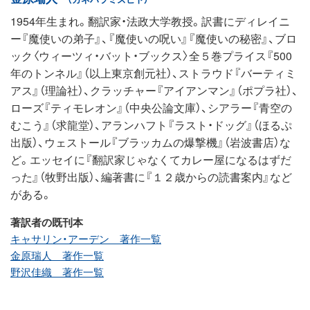
1954年生まれ。翻訳家・法政大学教授。訳書にディレイニ
ー『魔使いの弟子』、『魔使いの呪い』『魔使いの秘密』、ブロ
ック〈ウィーツィ・バット・ブックス〉全５巻プライス『500
年のトンネル』（以上東京創元社）、ストラウド『バーティミ
アス』（理論社）、クラッチャー『アイアンマン』（ポプラ社）、
ローズ『ティモレオン』（中央公論文庫）、シアラー『青空の
むこう』（求龍堂）、アランハフト『ラスト・ドッグ』（ほるぷ
出版）、ウェストール『ブラッカムの爆撃機』（岩波書店）な
ど。エッセイに『翻訳家じゃなくてカレー屋になるはずだ
った』（牧野出版）、編著書に『１２歳からの読書案内』など
がある。
著訳者の既刊本
キャサリン・アーデン 著作一覧
金原瑞人 著作一覧
野沢佳織 著作一覧