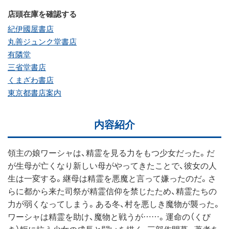
店頭在庫を確認する
紀伊國屋書店
丸善ジュンク堂書店
有隣堂
三省堂書店
くまざわ書店
東京都書店案内
内容紹介
領主の娘ワーシャは、精霊を見る力をもつ少女だった。だ
が生母が亡くなり新しい母がやってきたことで、彼女の人
生は一変する。継母は精霊を悪魔と言って嫌ったのだ。さ
らに都から来た司祭が精霊信仰を禁じたため、精霊たちの
力が弱くなってしまう。ある冬、村を悪しき魔物が襲った。
ワーシャは精霊を助け、魔物と戦うが……。運命の（くび
き）軛に抗う少女の成長と闘いを描く、三部作開幕。著者あ