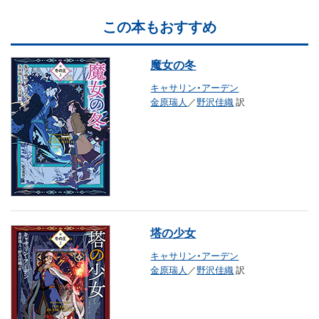
この本もおすすめ
魔女の冬
キャサリン・アーデン
金原瑞人
／
野沢佳織
訳
塔の少女
キャサリン・アーデン
金原瑞人
／
野沢佳織
訳