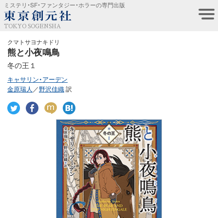
ミステリ・SF・ファンタジー・ホラーの専門出版
TOKYO SOGENSHA
クマトサヨナキドリ
熊と小夜鳴鳥
冬の王１
キャサリン・アーデン
金原瑞人
／
野沢佳織
訳