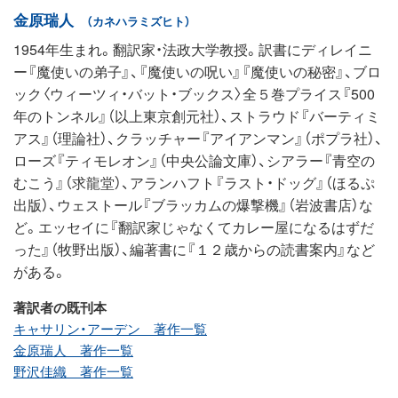
金原瑞人
（カネハラミズヒト）
1954年生まれ。翻訳家・法政大学教授。訳書にディレイニ
ー『魔使いの弟子』、『魔使いの呪い』『魔使いの秘密』、ブロ
ック〈ウィーツィ・バット・ブックス〉全５巻プライス『500
年のトンネル』（以上東京創元社）、ストラウド『バーティミ
アス』（理論社）、クラッチャー『アイアンマン』（ポプラ社）、
ローズ『ティモレオン』（中央公論文庫）、シアラー『青空の
むこう』（求龍堂）、アランハフト『ラスト・ドッグ』（ほるぷ
出版）、ウェストール『ブラッカムの爆撃機』（岩波書店）な
ど。エッセイに『翻訳家じゃなくてカレー屋になるはずだ
った』（牧野出版）、編著書に『１２歳からの読書案内』など
がある。
著訳者の既刊本
キャサリン・アーデン 著作一覧
金原瑞人 著作一覧
野沢佳織 著作一覧