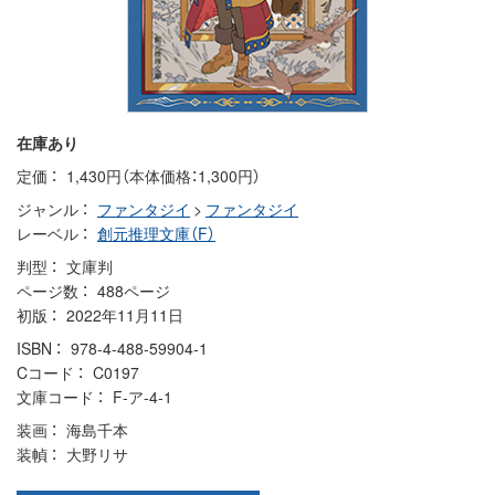
在庫あり
定価
1,430円（本体価格：1,300円）
ジャンル
ファンタジイ
>
ファンタジイ
レーベル
創元推理文庫（F）
判型
文庫判
ページ数
488ページ
初版
2022年11月11日
ISBN
978-4-488-59904-1
Cコード
C0197
文庫コード
F-ア-4-1
装画
海島千本
装幀
大野リサ