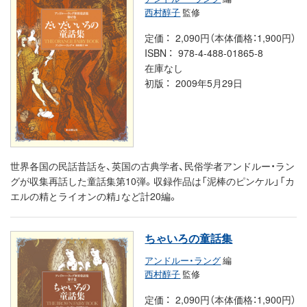
西村醇子
監修
定価
2,090円（本体価格：1,900円）
ISBN
978-4-488-01865-8
在庫なし
初版
2009年5月29日
世界各国の民話昔話を、英国の古典学者、民俗学者アンドルー・ラン
グが収集再話した童話集第10弾。収録作品は「泥棒のピンケル」「カ
エルの精とライオンの精」など計20編。
ちゃいろの童話集
アンドルー・ラング
編
西村醇子
監修
定価
2,090円（本体価格：1,900円）