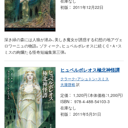
在庫なし
初版
2011年12月22日
深き緑の森には人狼が潜み、美しき魔女が誘惑する幻想の地アヴェ
ロワーニュの物語。ゾティーク、ヒュペルボレオスに続くＣ・Ａ・ス
ミスの絢爛たる怪奇短編集第三弾。
ヒュペルボレオス極北神怪譚
クラーク・アシュトン・スミス
大瀧啓裕
訳
定価
1,320円（本体価格：1,200円）
ISBN
978-4-488-54103-3
在庫なし
初版
2011年5月31日