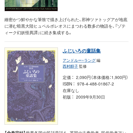
緻密かつ鮮やかな筆致で描き上げられた、邪神ツァトッグアが地底
に潜む暗黒大陸ヒュペルボレオスにまつわる数多の物語を、『ゾテ
ィーク幻妖怪異譚』に続き集成する。
ふじいろの童話集
アンドルー・ラング
編
西村醇子
監修
定価
2,090円（本体価格：1,900円）
ISBN
978-4-488-01867-2
在庫なし
初版
2009年9月30日
【全巻完結】
世界各国の民話昔話を、英国の古典学者、民俗学者アン