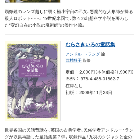
顕微鏡のレンズ越しに覗く極小宇宙の乙女、悪魔的な人形師が操る
殺人ロボット……。19世紀米国で、数々の幻想科学小説を著わし
た“変幻自在の小説の魔術師”の傑作14篇。
むらさきいろの童話集
アンドルー・ラング
編
西村醇子
監修
定価
2,090円（本体価格：1,900円）
ISBN
978-4-488-01862-7
在庫なし
初版
2008年11月28日
世界各国の民話昔話を、英国の古典学者、民俗学者アンドルー・ラン
グが収集再話した童話集第７弾。収録作品「九羽のクジャクと金の