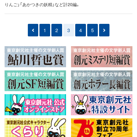
りんご」「あかつきの妖精」など計20編。
1
2
3
4
5