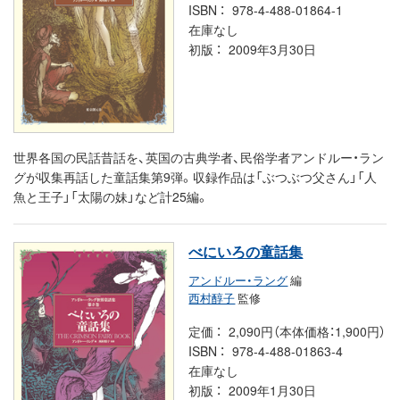
ISBN
978-4-488-01864-1
在庫なし
初版
2009年3月30日
世界各国の民話昔話を、英国の古典学者、民俗学者アンドルー・ラン
グが収集再話した童話集第9弾。収録作品は「ぶつぶつ父さん」「人
魚と王子」「太陽の妹」など計25編。
べにいろの童話集
アンドルー・ラング
編
西村醇子
監修
定価
2,090円（本体価格：1,900円）
ISBN
978-4-488-01863-4
在庫なし
初版
2009年1月30日