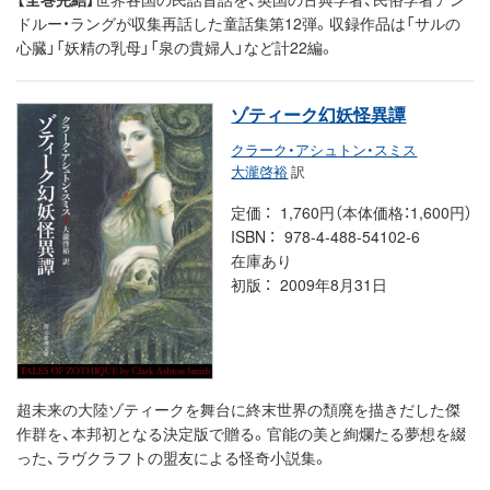
ドルー・ラングが収集再話した童話集第12弾。収録作品は「サルの
心臓」「妖精の乳母」「泉の貴婦人」など計22編。
ゾティーク幻妖怪異譚
クラーク・アシュトン・スミス
大瀧啓裕
訳
定価
1,760円（本体価格：1,600円）
ISBN
978-4-488-54102-6
在庫あり
初版
2009年8月31日
超未来の大陸ゾティークを舞台に終末世界の頽廃を描きだした傑
作群を、本邦初となる決定版で贈る。官能の美と絢爛たる夢想を綴
った、ラヴクラフトの盟友による怪奇小説集。