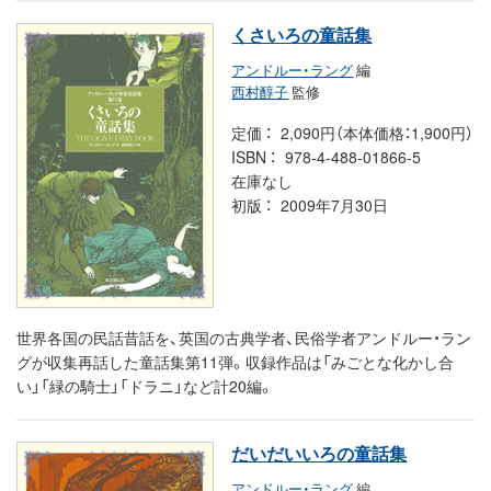
くさいろの童話集
アンドルー・ラング
編
西村醇子
監修
定価
2,090円（本体価格：1,900円）
ISBN
978-4-488-01866-5
在庫なし
初版
2009年7月30日
世界各国の民話昔話を、英国の古典学者、民俗学者アンドルー・ラン
グが収集再話した童話集第11弾。収録作品は「みごとな化かし合
い」「緑の騎士」「ドラニ」など計20編。
だいだいいろの童話集
アンドルー・ラング
編