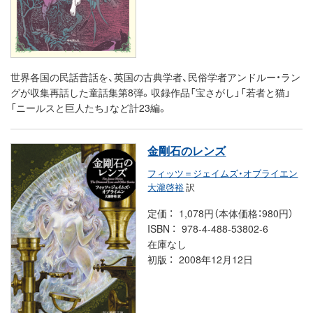
世界各国の民話昔話を、英国の古典学者、民俗学者アンドルー・ラン
グが収集再話した童話集第8弾。収録作品「宝さがし」「若者と猫」
「ニールスと巨人たち」など計23編。
金剛石のレンズ
フィッツ＝ジェイムズ・オブライエン
大瀧啓裕
訳
定価
1,078円（本体価格：980円）
ISBN
978-4-488-53802-6
在庫なし
初版
2008年12月12日