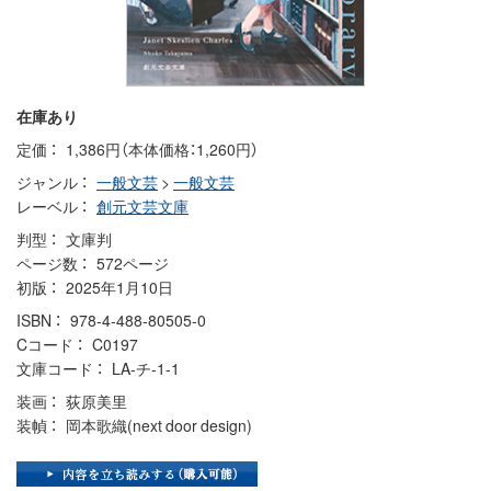
在庫あり
定価
1,386円（本体価格：1,260円）
ジャンル
一般文芸
>
一般文芸
レーベル
創元文芸文庫
判型
文庫判
ページ数
572ページ
初版
2025年1月10日
ISBN
978-4-488-80505-0
Cコード
C0197
文庫コード
LA-チ-1-1
装画
荻原美里
装幀
岡本歌織(next door design)