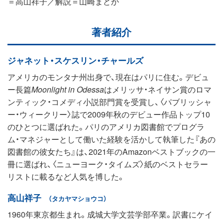
＝高山祥子／解説＝山崎まどか
著者紹介
ジャネット・スケスリン・チャールズ
アメリカのモンタナ州出身で、現在はパリに住む。デビュ
ー長篇
Moonlight in Odessa
はメリッサ・ネイサン賞のロマ
ンティック・コメディ小説部門賞を受賞し、〈パブリッシャ
ー・ウィークリー〉誌で2009年秋のデビュー作品トップ10
のひとつに選ばれた。パリのアメリカ図書館でプログラ
ム・マネジャーとして働いた経験を活かして執筆した『あの
図書館の彼女たち』は、2021年のAmazonベストブックの一
冊に選ばれ、〈ニューヨーク・タイムズ〉紙のベストセラー
リストに載るなど人気を博した。
高山祥子
（タカヤマショウコ）
1960年東京都生まれ。成城大学文芸学部卒業。訳書にケイ