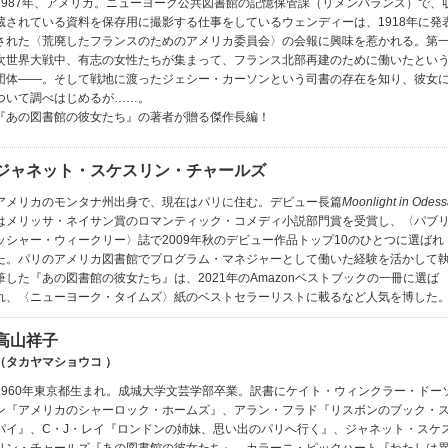
1987年、アメリカ。ニューヨーク公共図書館の記憶保管課（リメンバランス）で、
蔵されている資料を保存用に撮影する仕事をしているウェンディーは、1918年に発
された〈荒廃したフランスのためのアメリカ委員会〉の会報に興味を惹かれる。第
次世界大戦中、有志の女性たちが集まって、フランス北部再建のために働いたとい
団体――。そして戦地に渡ったジェシー・カーソンという司書の存在を知り、彼女
ついて調べはじめるが……。
『あの図書館の彼女たち』の著者が贈る傑作長編！
ジャネット・スケスリン・チャールズ
アメリカのモンタナ州出身で、現在はパリに住む。デビュー長篇
Moonlight in Odes
はメリッサ・ネイサン賞のロマンティック・コメディ小説部門賞を受賞し、〈パブ
ッシャー・ウィークリー〉誌で2009年秋のデビュー作品トップ10のひとつに選ばれ
た。パリのアメリカ図書館でプログラム・マネジャーとして働いた経験を活かして
筆した『あの図書館の彼女たち』は、2021年のAmazonベストブックの一冊に選ば
れ、〈ニューヨーク・タイムズ〉紙のベストセラーリストに載るなど人気を博した
高山祥子
（タカヤマショウコ ）
1960年東京都生まれ。成城大学文芸学部卒業。訳書にケイト・ウィンクラー・ドー
ン『アメリカのシャーロック・ホームズ』、アラン・フラド『リスボンのブック・
パイ』、C・J・レイ『ロンドンの姉妹、思い出のパリへ行く』、ジャネット・スケ