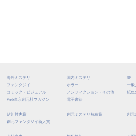
海外ミステリ
国内ミステリ
SF
ファンタジイ
ホラー
一般
コミック・ビジュアル
ノンフィクション・その他
紙魚
Web東京創元社マガジン
電子書籍
鮎川哲也賞
創元ミステリ短編賞
創元
創元ファンタジイ新人賞