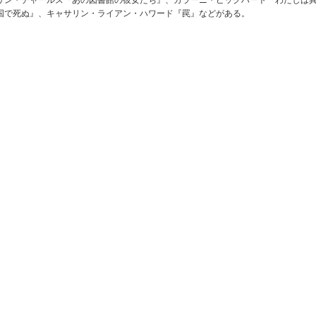
リン・チャールズ『あの図書館の彼女たち』、カラーニ・ピックハート『わたしは
国で死ぬ』、キャサリン・ライアン・ハワード『罠』などがある。