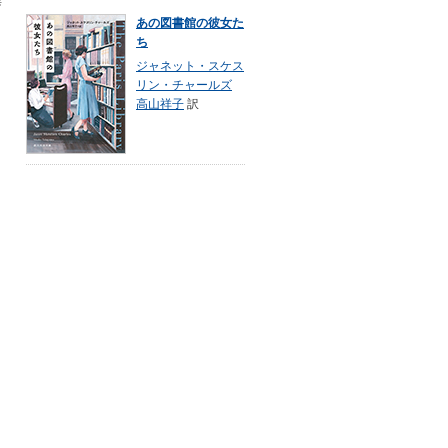
異
あの図書館の彼女た
ち
ジャネット・スケス
リン・チャールズ
高山祥子
訳