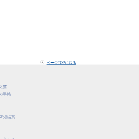
ページTOPに戻る
文芸
の手帖
SF短編賞