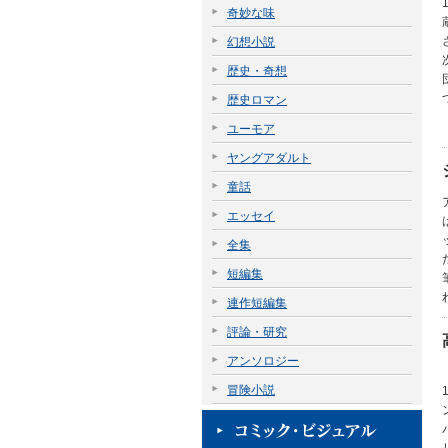
奇妙な味
幻想小説
歴史・奇想
歴史ロマン
ユーモア
ヤングアダルト
童話
エッセイ
全集
短編集
連作短編集
評論・研究
アンソロジー
冒険小説