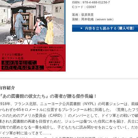
ISBN：978-4-488-01156-7
Cコード：C0097
装画：荻原美里
装幀：岡本歌織（woven tale）
『あの図書館の彼女たち』の著者が贈る傑作長編！
1918年、フランス北部。ニューヨーク公共図書館（NYPL）の司書ジェシーは、前
からわずか65キロメートルに位置するブレランクール村に到着した。〈荒廃したフ
ンスのためのアメリカ委員会（CARD）〉のメンバーとして、ドイツ軍との戦いで
壊された図書館の再建を目指すためだ。ジェシーは傷ついた住民に本を届け、兵士
戦地での慰めとなる一冊を紹介し、子どもたちに読み聞かせをおこなっていく。だ
ドイツ軍が村に迫ってきて……。