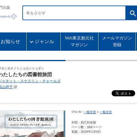
門出版
Web東京創元社
メールマガジン
お知らせ
ジャンル
マガジン
登録
ワタシタチノトショカンリョダン
わたしたちの図書館旅団
ジャネット・スケスリン・チャールズ
高山祥子
訳
一般文芸
>
一般文芸
判型：四六判並製
ページ数：388ページ
初版：2026年1月9日