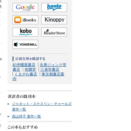
収
表
一
う
に
sa
リ
紀伊國屋書店
丸善ジュンク堂
書店
有隣堂
三省堂書店
くまざわ書店
東京都書店案
執
内
。
ジャネット・スケスリン・チャールズ
著作一覧
ソ
高山祥子 著作一覧
ス
ス