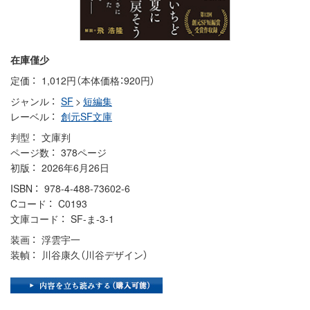
在庫僅少
定価
1,012円（本体価格：920円）
ジャンル
SF
>
短編集
レーベル
創元SF文庫
判型
文庫判
ページ数
378ページ
初版
2026年6月26日
ISBN
978-4-488-73602-6
Cコード
C0193
文庫コード
SF-ま-3-1
装画
浮雲宇一
装幀
川谷康久（川谷デザイン）