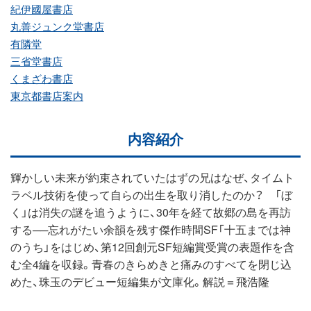
紀伊國屋書店
丸善ジュンク堂書店
有隣堂
三省堂書店
くまざわ書店
東京都書店案内
内容紹介
輝かしい未来が約束されていたはずの兄はなぜ、タイムト
ラベル技術を使って自らの出生を取り消したのか？ 「ぼ
く」は消失の謎を追うように、30年を経て故郷の島を再訪
する──忘れがたい余韻を残す傑作時間SF「十五までは神
のうち」をはじめ、第12回創元SF短編賞受賞の表題作を含
む全4編を収録。青春のきらめきと痛みのすべてを閉じ込
めた、珠玉のデビュー短編集が文庫化。解説＝飛浩隆