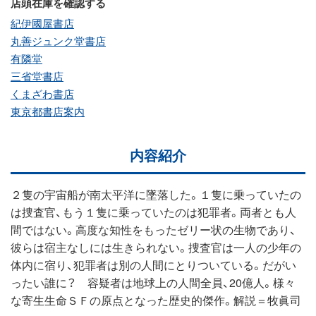
店頭在庫を確認する
紀伊國屋書店
丸善ジュンク堂書店
有隣堂
三省堂書店
くまざわ書店
東京都書店案内
内容紹介
２隻の宇宙船が南太平洋に墜落した。１隻に乗っていたの
は捜査官、もう１隻に乗っていたのは犯罪者。両者とも人
間ではない。高度な知性をもったゼリー状の生物であり、
彼らは宿主なしには生きられない。捜査官は一人の少年の
体内に宿り、犯罪者は別の人間にとりついている。だがい
ったい誰に？ 容疑者は地球上の人間全員、20億人。様々
な寄生生命ＳＦの原点となった歴史的傑作。解説＝牧眞司