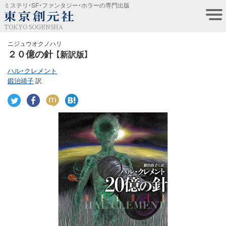
ミステリ・SF・ファンタジー・ホラーの専門出版
TOKYO SOGENSHA
ニジュウオクノハリ
２０億の針
【新訳版】
ハル・クレメント
鍛治靖子
訳