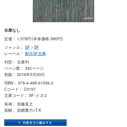
在庫なし
定価
1,078円（本体価格：980円）
ジャンル
SF
>
SF
レーベル
創元SF文庫
判型
文庫判
ページ数
342ページ
初版
2016年5月20日
ISBN
978-4-488-61506-2
Cコード
C0197
文庫コード
SF-ク-2-2
装画
加藤直之
装幀
岩郷重力+T.K