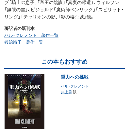
ブ「騎士の息子」「帝王の陰謀」「真実の帰還」、ウィルソン
「無限の書」、ビジョルド「魔術師ペンリック」「スピリット・
リング」「チャリオンの影」「影の棲む城」他。
著訳者の既刊本
ハル・クレメント 著作一覧
鍛治靖子 著作一覧
この本もおすすめ
重力への挑戦
ハル・クレメント
井上勇
訳