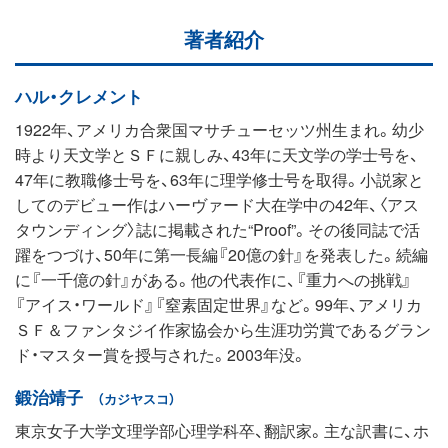
著者紹介
ハル・クレメント
1922年、アメリカ合衆国マサチューセッツ州生まれ。幼少
時より天文学とＳＦに親しみ、43年に天文学の学士号を、
47年に教職修士号を、63年に理学修士号を取得。小説家と
してのデビュー作はハーヴァード大在学中の42年、〈アス
タウンディング〉誌に掲載された“Proof”。その後同誌で活
躍をつづけ、50年に第一長編『20億の針』を発表した。続編
に『一千億の針』がある。他の代表作に、『重力への挑戦』
『アイス・ワールド』『窒素固定世界』など。99年、アメリカ
ＳＦ＆ファンタジイ作家協会から生涯功労賞であるグラン
ド・マスター賞を授与された。2003年没。
鍛治靖子
（カジヤスコ）
東京女子大学文理学部心理学科卒、翻訳家。主な訳書に、ホ