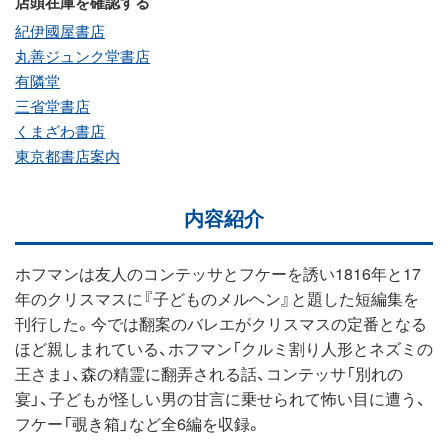
店頭在庫を確認する
紀伊國屋書店
丸善ジュンク堂書店
有隣堂
三省堂書店
くまざわ書店
東京都書店案内
内容紹介
ホフマンは友人のコンテッサとフケーを誘い1816年と17
年のクリスマスに『子どものメルヘン』と題した短編集を
刊行した。今では翻案のバレエがクリスマスの定番となる
ほど親しまれている、ホフマン「クルミ割り人形とネズミの
王さま」、森の精霊に翻弄される話、コンテッサ「別れの
宴」、子どもが怪しい男の甘言に乗せられて怖い目に遭う、
フケー「覗き箱」など全6編を収録。