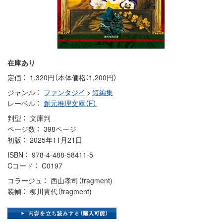
在庫あり
定価
1,320円（本体価格：1,200円）
ジャンル
ファンタジイ
>
短編集
レーベル
創元推理文庫（F）
判型
文庫判
ページ数
398ページ
初版
2025年11月21日
ISBN
978-4-488-58411-5
Cコード
C0197
コラージュ
西山孝司（fragment)
装幀
柳川貴代（fragment)