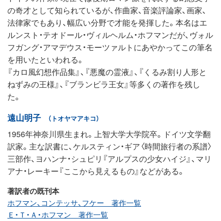
の奇才として知られているが、作曲家、音楽評論家、画家、
法律家でもあり、幅広い分野で才能を発揮した。本名はエ
ルンスト・テオドール・ヴィルヘルム・ホフマンだが、ヴォル
フガング・アマデウス・モーツァルトにあやかってこの筆名
を用いたといわれる。
『カロ風幻想作品集』、『悪魔の霊液』、『くるみ割り人形と
ねずみの王様』、『ブランビラ王女』等多くの著作を残し
た。
遠山明子
（トオヤマアキコ）
1956年神奈川県生まれ。上智大学大学院卒。ドイツ文学翻
訳家。主な訳書に、ケルスティン・ギア〈時間旅行者の系譜〉
三部作、ヨハンナ・シュピリ『アルプスの少女ハイジ』、マリ
アナ・レーキー『ここから見えるもの』などがある。
著訳者の既刊本
ホフマン、コンテッサ、フケー 著作一覧
Ｅ・Ｔ・Ａ・ホフマン 著作一覧