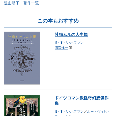
遠山明子 著作一覧
この本もおすすめ
牡猫ムルの人生観
Ｅ・Ｔ・Ａ・ホフマン
酒寄進一
訳
ドイツロマン派怪奇幻想傑作
集
Ｅ・Ｔ・Ａ・ホフマン
／
ルートヴィヒ・