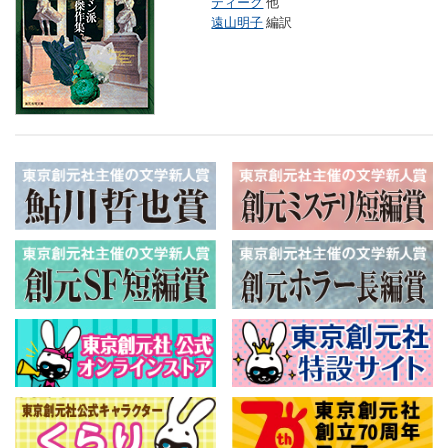
ティーク
他
遠山明子
編訳