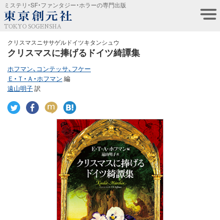
ミステリ・SF・ファンタジー・ホラーの専門出版
TOKYO SOGENSHA
クリスマスニササゲルドイツキタンシュウ
クリスマスに捧げるドイツ綺譚集
ホフマン、コンテッサ、フケー
Ｅ・Ｔ・Ａ・ホフマン
編
遠山明子
訳