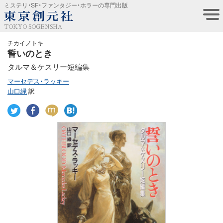
ミステリ・SF・ファンタジー・ホラーの専門出版
TOKYO SOGENSHA
チカイノトキ
誓いのとき
タルマ＆ケスリー短編集
マーセデス・ラッキー
山口緑
訳