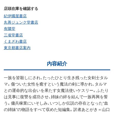
店頭在庫を確認する
紀伊國屋書店
丸善ジュンク堂書店
有隣堂
三省堂書店
くまざわ書店
東京都書店案内
内容紹介
一族を皆殺しにされ、たったひとり生き残った女剣士タル
マ。傷ついた女性を癒すという魔法の剣に導かれ、タルマ
との運命的な出会いを果たす女魔法使いケスリー。ふたり
は見事に復讐を成功させ、姉妹の絆を結んで一族再興を誓
う。傭兵稼業にいそしみ、いつしか伝説の存在となった“血
の姉妹”の物語をすべて収めた短編集。訳者あとがき＝山口