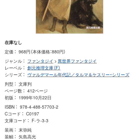
在庫なし
定価
968円（本体価格：880円）
ジャンル
ファンタジイ
>
異世界ファンタジイ
レーベル
創元推理文庫（F）
シリーズ
ヴァルデマール年代記／タルマ＆ケスリー・シリーズ
判型
文庫判
ページ数
412ページ
初版
1999年10月22日
ISBN
978-4-488-57703-2
Cコード
C0197
文庫コード
F-ラ-3-3
装画
末弥純
装幀
矢島高光