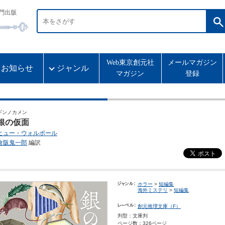
門出版
Web東京創元社
メールマガジン
お知らせ
ジャンル
マガジン
登録
ギンノカメン
銀の仮面
ヒュー・ウォルポール
倉阪鬼一郎
編訳
ホラー
>
短編集
海外ミステリ
>
短編集
創元推理文庫（F）
判型：文庫判
ページ数：326ページ