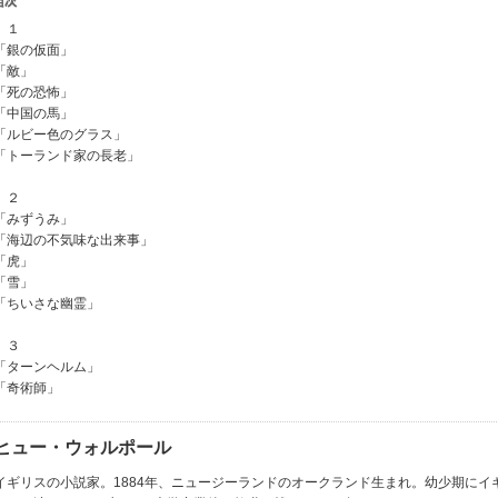
１
「銀の仮面」
「敵」
「死の恐怖」
「中国の馬」
「ルビー色のグラス」
「トーランド家の長老」
２
「みずうみ」
「海辺の不気味な出来事」
「虎」
「雪」
「ちいさな幽霊」
３
「ターンヘルム」
「奇術師」
ヒュー・ウォルポール
イギリスの小説家。1884年、ニュージーランドのオークランド生まれ。幼少期にイ