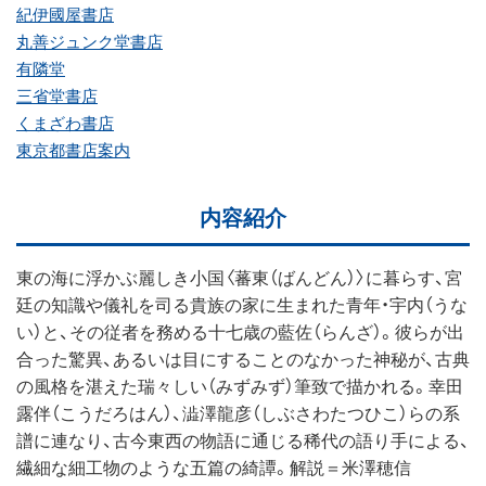
紀伊國屋書店
丸善ジュンク堂書店
有隣堂
三省堂書店
くまざわ書店
東京都書店案内
内容紹介
東の海に浮かぶ麗しき小国〈蕃東（ばんどん）〉に暮らす、宮
廷の知識や儀礼を司る貴族の家に生まれた青年・宇内（うな
い）と、その従者を務める十七歳の藍佐（らんざ）。彼らが出
合った驚異、あるいは目にすることのなかった神秘が、古典
の風格を湛えた瑞々しい（みずみず）筆致で描かれる。幸田
露伴（こうだろはん）、澁澤龍彦（しぶさわたつひこ）らの系
譜に連なり、古今東西の物語に通じる稀代の語り手による、
繊細な細工物のような五篇の綺譚。解説＝米澤穂信