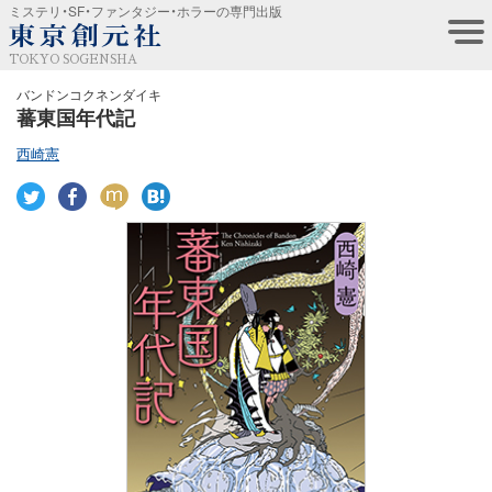
ミステリ・SF・ファンタジー・ホラーの専門出版
TOKYO SOGENSHA
バンドンコクネンダイキ
蕃東国年代記
西崎憲