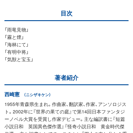
目次
「雨竜見物」
「霧と煙」
「海林にて」
「有明中将」
「気獣と宝玉」
著者紹介
西崎憲
（ニシザキケン）
1955年青森県生まれ。作曲家、翻訳家、作家、アンソロジス
ト。2002年に『世界の果ての庭』で第14回日本ファンタジ
ーノベル大賞を受賞し作家デビュー。主な編訳書に『短篇
小説日和 英国異色傑作選』『怪奇小説日和 黄金時代傑