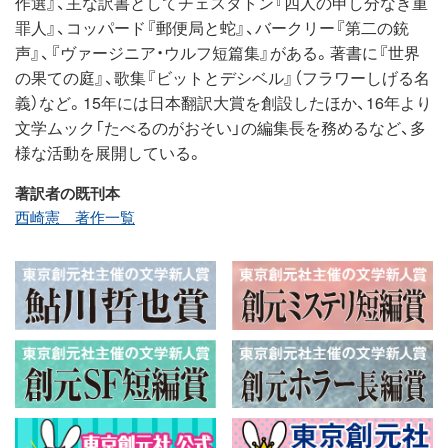
作選』、主な訳書としてチェスタトン『四人の申し分なき重
罪人』、コッパード『郵便局と蛇』、バークリー『第二の銃
声』、『ヴァージニア・ウルフ短篇集』がある。著書に『世界
の果ての庭』、歌集『ビットとデシベル』（フラワーしげる名
義）など。15年には日本翻訳大賞を創設したほか、16年より
文学ムック「たべるのがおそい」の編集長を務めるなど、多
様な活動を展開している。
著訳者の既刊本
西崎憲 著作一覧