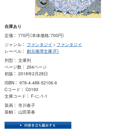
在庫あり
定価
770円（本体価格：700円）
ジャンル
ファンタジイ
>
ファンタジイ
レーベル
創元推理文庫（F）
判型
文庫判
ページ数
264ページ
初版
2018年2月28日
ISBN
978-4-488-52106-6
Cコード
C0193
文庫コード
F-に-1-1
装画
市川春子
装幀
山田英春