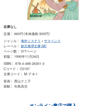
在庫なし
定価
660円（本体価格：600円）
ジャンル
海外ミステリ
>
サスペンス
レーベル
創元推理文庫（M）
ページ数
377ページ
初版
1990年11月24日
ISBN
978-4-488-26301-0
Cコード
C0197
文庫コード
M-ア-6-1
装画
西山クニ子
装幀
矢島高光
オンライン書店で購入