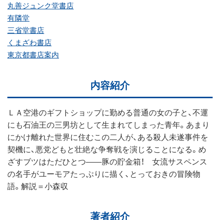
丸善ジュンク堂書店
有隣堂
三省堂書店
くまざわ書店
東京都書店案内
内容紹介
ＬＡ空港のギフトショップに勤める普通の女の子と、不運
にも石油王の三男坊として生まれてしまった青年。あまり
にかけ離れた世界に住むこの二人が、ある殺人未遂事件を
契機に、悪党どもと壮絶な争奪戦を演じることになる。め
ざすブツはただひとつ――豚の貯金箱！ 女流サスペンス
の名手がユーモアたっぷりに描く、とっておきの冒険物
語。解説＝小森収
著者紹介