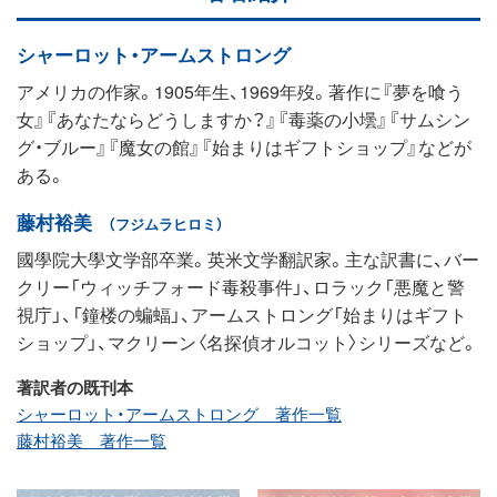
シャーロット・アームストロング
アメリカの作家。1905年生、1969年歿。著作に『夢を喰う
女』『あなたならどうしますか？』『毒薬の小壜』『サムシン
グ・ブルー』『魔女の館』『始まりはギフトショップ』などが
ある。
藤村裕美
（フジムラヒロミ）
國學院大學文学部卒業。英米文学翻訳家。主な訳書に、バー
クリー「ウィッチフォード毒殺事件」、ロラック「悪魔と警
視庁」、「鐘楼の蝙蝠」、アームストロング「始まりはギフト
ショップ」、マクリーン〈名探偵オルコット〉シリーズなど。
著訳者の既刊本
シャーロット・アームストロング 著作一覧
藤村裕美 著作一覧