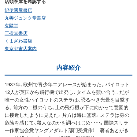
店頭在庫を確認する
紀伊國屋書店
丸善ジュンク堂書店
有隣堂
三省堂書店
くまざわ書店
東京都書店案内
内容紹介
1937年、欧州で青少年エアレースが始まった。パイロット
12人が英国から飛行機で出発し、タイムを競い合う。だが
唯一の女性パイロットのステラは、恐るべき光景を目撃す
る。前方の二機のうち、上の飛行機が下に向かって意図的
に接近したように見えた。片方は海に墜落。ステラは身の
危険を感じて、殺人なのかを調べはじめ……。国際スリラ
ー作家協会賞ヤングアダルト部門受賞作！ 著者あとがき