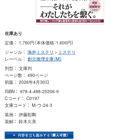
在庫あり
定価
1,760円（本体価格：1,600円）
ジャンル
海外ミステリ
>
ミステリ
レーベル
創元推理文庫（M）
判型
文庫判
ページ数
490ページ
初版
2026年4月30日
ISBN
978-4-488-25206-9
Cコード
C0197
文庫コード
M-ウ-24-3
装画
伊藤彰剛
装幀
鈴木久美