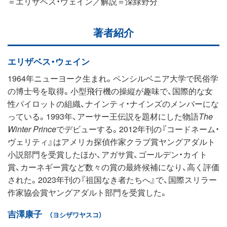
＝エリザベス・ウェイン／解説＝深緑野分
著者紹介
エリザベス・ウェイン
1964年ニューヨーク生まれ。ペンシルベニア大学で民俗学
の博士号を取得。小型飛行機の操縦が趣味で、国際的な女
性パイロットの組織、ナインティ・ナインズのメンバーにな
っている。1993年、アーサー王伝説を題材にした物語
The
Winter Prince
でデビューする。2012年刊の『コードネーム・
ヴェリティ』はアメリカ探偵作家クラブ賞ヤングアダルト
小説部門を受賞したほか、アガサ賞、ゴールデン・カイト
賞、カーネギー賞など数々の賞の最終候補になり、高く評価
された。2023年刊の『祖国なき者たちへ』で、国際スリラー
作家協会賞ヤングアダルト部門を受賞した。
吉澤康子
（ヨシザワヤスコ）