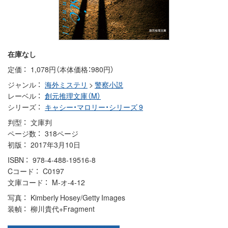
在庫なし
定価
1,078円（本体価格：980円）
ジャンル
海外ミステリ
>
警察小説
レーベル
創元推理文庫（M）
シリーズ
キャシー・マロリー・シリーズ 9
判型
文庫判
ページ数
318ページ
初版
2017年3月10日
ISBN
978-4-488-19516-8
Cコード
C0197
文庫コード
M-オ-4-12
写真
Kimberly Hosey/Getty Images
装幀
柳川貴代+Fragment