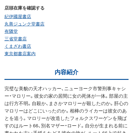
店頭在庫を確認する
紀伊國屋書店
丸善ジュンク堂書店
有隣堂
三省堂書店
くまざわ書店
東京都書店案内
内容紹介
完璧な美貌の天才ハッカー、ニューヨーク市警刑事キャシ
ー・マロリー。彼女の家の居間に女の死体が一体。部屋の主
は行方不明。自殺か、まさかマロリーが殺したのか。肝心の
マロリーはどこにいったのか。相棒のライカーは彼女のあ
とを追う。マロリーが改造したフォルクスワーゲンを飛ば
すのはルート66、別名マザー・ロード。自分が生まれる前に
書かれた古い手紙をたどる彼女の旅が、ルート66上で起き