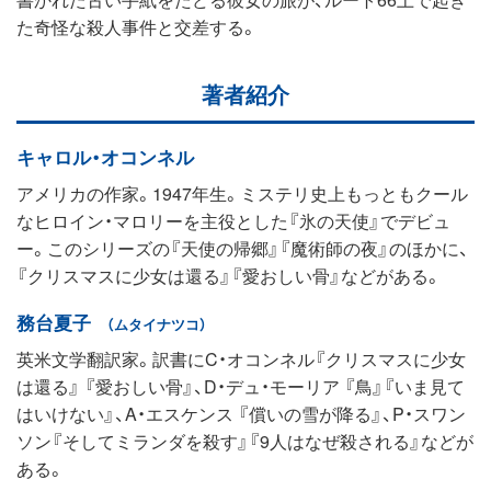
た奇怪な殺人事件と交差する。
著者紹介
キャロル・オコンネル
アメリカの作家。1947年生。ミステリ史上もっともクール
なヒロイン・マロリーを主役とした『氷の天使』でデビュ
ー。このシリーズの『天使の帰郷』『魔術師の夜』のほかに、
『クリスマスに少女は還る』『愛おしい骨』などがある。
務台夏子
（ムタイナツコ）
英米文学翻訳家。訳書にC・オコンネル『クリスマスに少女
は還る』 『愛おしい骨』、D・デュ・モーリア 『鳥』『いま見て
はいけない』、A・エスケンス 『償いの雪が降る』、P・スワン
ソン『そしてミランダを殺す』『9人はなぜ殺される』などが
ある。