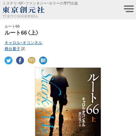
ミステリ・SF・ファンタジー・ホラーの専門出版
TOKYO SOGENSHA
ルート66
ルート66〈上〉
キャロル・オコンネル
務台夏子
訳