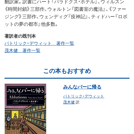
翻訳家。訳書にハート『パラドクス・ホテル』、ウィルスン
《時間封鎖》三部作、ウォルトン『図書室の魔法』、《ファー
ジング》三部作、ウェンディグ『疫神記』、ティドハー『ロボ
ットの夢の都市』他多数。
著訳者の既刊本
パトリック・デウィット 著作一覧
茂木健 著作一覧
この本もおすすめ
みんなバーに帰る
パトリック・デウィット
茂木健
訳