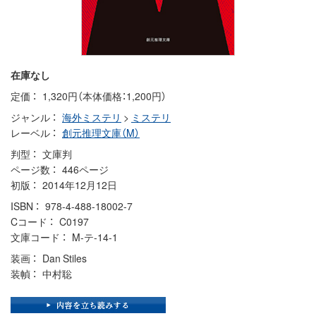
在庫なし
定価
1,320円（本体価格：1,200円）
ジャンル
海外ミステリ
>
ミステリ
レーベル
創元推理文庫（M）
判型
文庫判
ページ数
446ページ
初版
2014年12月12日
ISBN
978-4-488-18002-7
Cコード
C0197
文庫コード
M-テ-14-1
装画
Dan Stiles
装幀
中村聡