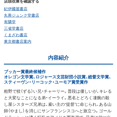
店頭在庫を確認する
紀伊國屋書店
丸善ジュンク堂書店
有隣堂
三省堂書店
くまざわ書店
東京都書店案内
内容紹介
ブッカー賞最終候補作
オレゴン文学賞、ロジャース文芸財団小説賞、総督文学賞、
スティーヴン・リーコック・ユーモア賞受賞作
粗野で狡（ずる）い兄・チャーリー。普段は優しいが、キレる
と大変なことになる弟・イーライ。悪名とどろく凄腕の殺
し屋シスターズ兄弟は、雇い主の“提督”に命じられ、ある山
師（やまし）を消しにサンフランシスコへと旅立つ。ゴール
ドラッシュに沸く狂乱のアメリカ西海岸で、兄弟は何に出