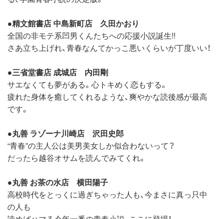
●
精文館書店 中島新町店 久田かおり
全国の非モテ系凹男くんたちへの応援小説誕生!!
さあ立ち上げれ、青春なんてかっこ悪いくらいが丁度いい！
●
三省堂書店 成城店 内田剛
サエなくても夢がある。心トキめく恋もする。
疲れた身体を癒してくれるような、爽やかな読後感が最高
です。
●
丸善 ラゾーナ川崎店 沢田史郎
“青春”の主人公は美男美女しか似合わないって？
だったら越谷オサムを読んでみてくれ。
●
丸善 お茶の水店 横田陽子
高校時代をとっくに過ぎちゃった人も、今まさに真っ只中
の人も
読めばハマる今年一番の青春小説、ここに登場！