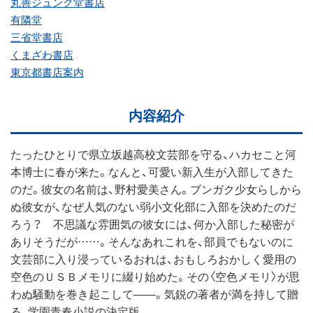
丸善ジュンク堂書店
有隣堂
三省堂書店
くまざわ書店
東京都書店案内
内容紹介
たったひとりで県立坂越高校文芸部を守る、ハカセこと河
本博士に春が来た。なんと、可愛い新入生が入部してきた
のだ。彼女の名前は、野村愛美さん。ブンガク少女らしから
ぬ彼女が、なぜ人気のない弱小文化部に入部を決めたのだ
ろう？ 不思議な雰囲気の彼女には、何か入部した秘密が
ありそうだが……。そんなあれこれを、部員でもないのに
文芸部に入り浸っているおれは、おもしろおかしく愛用の
空色のＵＳＢメモリに綴り始めた。その〈空色メモリ〉が思
わぬ騒動を巻き起こして――。気鋭の著者が満を持して贈
る、学園青春小説の決定版。