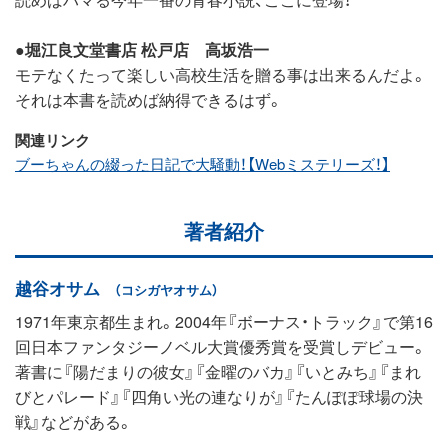
●
堀江良文堂書店 松戸店 高坂浩一
モテなくたって楽しい高校生活を贈る事は出来るんだよ。
それは本書を読めば納得できるはず。
関連リンク
ブーちゃんの綴った日記で大騒動！【Webミステリーズ！】
著者紹介
越谷オサム
（コシガヤオサム）
1971年東京都生まれ。2004年『ボーナス・トラック』で第16
回日本ファンタジーノベル大賞優秀賞を受賞しデビュー。
著書に『陽だまりの彼女』『金曜のバカ』『いとみち』『まれ
びとパレード』『四角い光の連なりが』『たんぽぽ球場の決
戦』などがある。