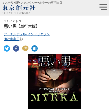
ミステリ・SF・ファンタジー・ホラーの専門出版
TOKYO SOGENSHA
ワルイオトコ
悪い男
【単行本版】
アーナルデュル・インドリダソン
柳沢由実子
訳