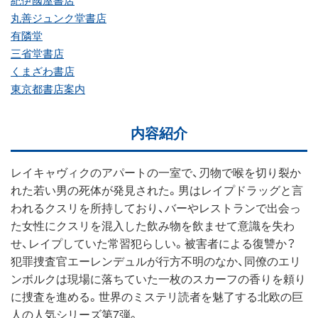
紀伊國屋書店
丸善ジュンク堂書店
有隣堂
三省堂書店
くまざわ書店
東京都書店案内
内容紹介
レイキャヴィクのアパートの一室で、刃物で喉を切り裂か
れた若い男の死体が発見された。男はレイプドラッグと言
われるクスリを所持しており、バーやレストランで出会っ
た女性にクスリを混入した飲み物を飲ませて意識を失わ
せ、レイプしていた常習犯らしい。被害者による復讐か？
犯罪捜査官エーレンデュルが行方不明のなか、同僚のエリ
ンボルクは現場に落ちていた一枚のスカーフの香りを頼り
に捜査を進める。世界のミステリ読者を魅了する北欧の巨
人の人気シリーズ第7弾。