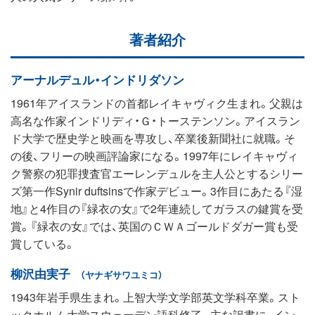
著者紹介
アーナルデュル・インドリダソン
1961年アイスランドの首都レイキャヴィク生まれ。父親は
高名な作家インドリディ・Ｇ・トーステンソン。アイスラン
ド大学で歴史学と映画を専攻し、卒業後新聞社に就職。そ
の後、フリーの映画評論家になる。1997年にレイキャヴィ
ク警察の犯罪捜査官エーレンデュルを主人公とするシリー
ズ第一作Synir duftsinsで作家デビュー。3作目にあたる『湿
地』と4作目の『緑衣の女』で2年連続してガラスの鍵賞を受
賞。『緑衣の女』では、英国のＣＷＡゴールドダガー賞も受
賞している。
柳沢由実子
（ヤナギサワユミコ）
1943年岩手県生まれ。上智大学文学部英文学科卒業。スト
ックホルム大学スウェーデン語科修了。主な訳書に、イン