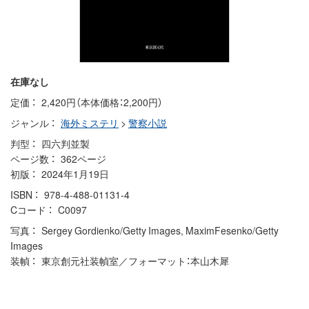
在庫なし
定価
2,420円（本体価格：2,200円）
ジャンル
海外ミステリ
>
警察小説
判型
四六判並製
ページ数
362ページ
初版
2024年1月19日
ISBN
978-4-488-01131-4
Cコード
C0097
写真
Sergey Gordienko/Getty Images, MaximFesenko/Getty
Images
装幀
東京創元社装幀室／フォーマット：本山木犀