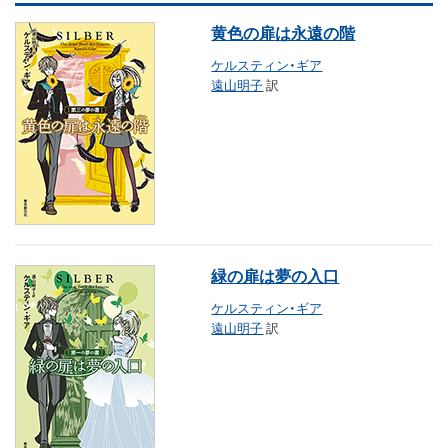
黄色の扉は永遠の階
ケルスティン・ギア
遠山明子
訳
緑の扉は夢の入口
ケルスティン・ギア
遠山明子
訳