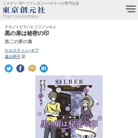
ミステリ・SF・ファンタジー・ホラーの専門出版
TOKYO SOGENSHA
クロノトビラハヒミツノシルシ
黒の扉は秘密の印
第二の夢の書
ケルスティン・ギア
遠山明子
訳