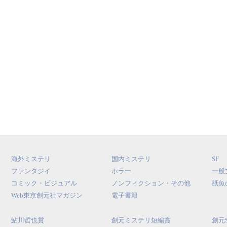
海外ミステリ
国内ミステリ
SF
ファンタジイ
ホラー
一般
コミック・ビジュアル
ノンフィクション・その他
紙魚
Web東京創元社マガジン
電子書籍
鮎川哲也賞
創元ミステリ短編賞
創元