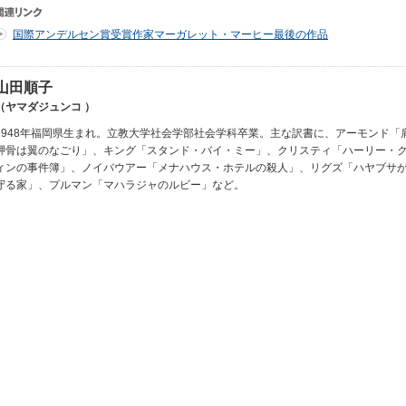
国際アンデルセン賞受賞作家マーガレット・マーヒー最後の作品
山田順子
（ヤマダジュンコ ）
1948年福岡県生まれ。立教大学社会学部社会学科卒業。主な訳書に、アーモンド「
胛骨は翼のなごり」、キング「スタンド・バイ・ミー」、クリスティ「ハーリー・
ィンの事件簿」、ノイバウアー「メナハウス・ホテルの殺人」、リグズ「ハヤブサ
守る家」、プルマン「マハラジャのルビー」など。