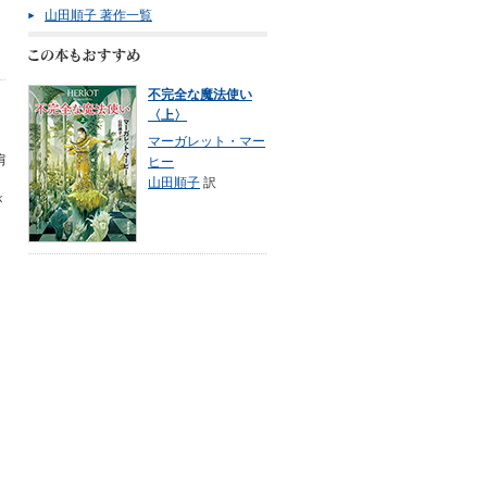
山田順子 著作一覧
不完全な魔法使い
〈上〉
マーガレット・マー
肩
ヒー
ク
山田順子
訳
が