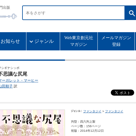
門出版
Web東京創元社
メールマガジン
お知らせ
ジャンル
マガジン
登録
フシギナシッポ
不思議な尻尾
マーガレット・マーヒー
山田順子
訳
ファンタジイ
>
ファンタジイ
判型：四六判上製
ページ数：156ページ
初版：2014年12月12日