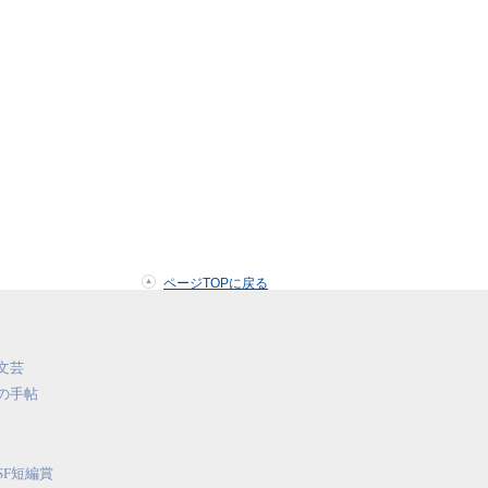
ページTOPに戻る
文芸
の手帖
SF短編賞