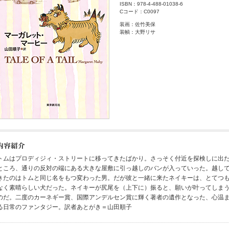
ISBN：978-4-488-01038-6
Cコード：C0097
装画：佐竹美保
装幀：大野リサ
トムはプロディジィ・ストリートに移ってきたばかり。さっそく付近を探検しに出
ところ、通りの反対の端にある大きな屋敷に引っ越しのバンが入っていった。越し
きたのはトムと同じ名をもつ変わった男。だが彼と一緒に来たネイキーは、とてつ
なく素晴らしい犬だった。ネイキーが尻尾を（上下に）振ると、願いが叶ってしま
のだ。二度のカーネギー賞、国際アンデルセン賞に輝く著者の遺作となった、心温
る日常のファンタジー。訳者あとがき＝山田順子