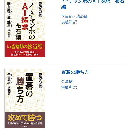
イ・チャンホのＡＩ探求 布石
編
李昌鎬
／
成起昌
洪敏和
訳
置碁の勝ち方
金萬樹
洪敏和
訳