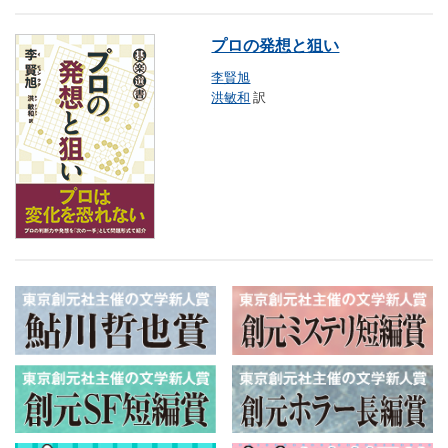
プロの発想と狙い
李賢旭
洪敏和
訳