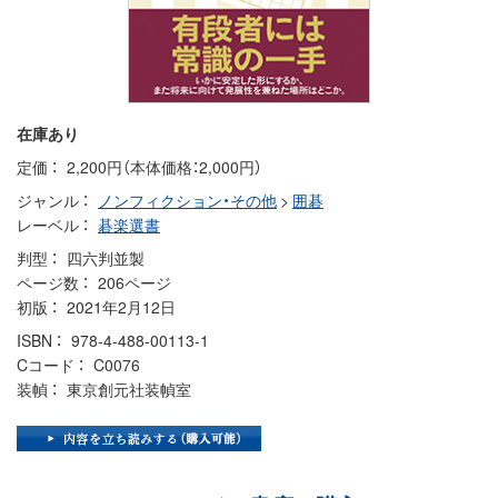
在庫あり
定価
2,200円（本体価格：2,000円）
ジャンル
ノンフィクション・その他
>
囲碁
レーベル
碁楽選書
判型
四六判並製
ページ数
206ページ
初版
2021年2月12日
ISBN
978-4-488-00113-1
Cコード
C0076
装幀
東京創元社装幀室