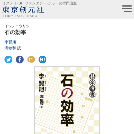
ミステリ・SF・ファンタジー・ホラーの専門出版
TOKYO SOGENSHA
イシノコウリツ
石の効率
李賢旭
洪敏和
訳