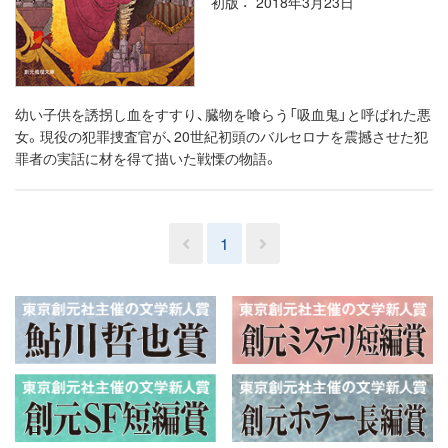
初版
2018年3月23日
幼い子供を誘拐し血をすすり、臓物を喰らう「吸血鬼」と呼ばれた悪
女。現役の犯罪捜査官が、20世紀初頭のバルセロナを震撼させた犯
罪者の実話に材を得て描いた戦慄の物語。
1