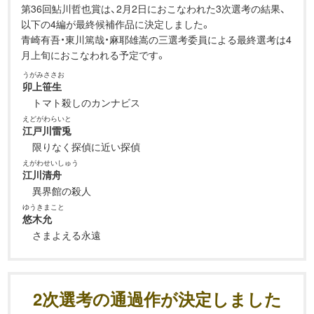
第36回鮎川哲也賞は、2月2日におこなわれた3次選考の結果、
以下の4編が最終候補作品に決定しました。
青崎有吾・東川篤哉・麻耶雄嵩の三選考委員による最終選考は4
月上旬におこなわれる予定です。
うがみささお
卯上笹生
トマト殺しのカンナビス
えどがわらいと
江戸川雷兎
限りなく探偵に近い探偵
えがわせいしゅう
江川清舟
異界館の殺人
ゆうきまこと
悠木允
さまよえる永遠
2次選考の通過作が決定しました