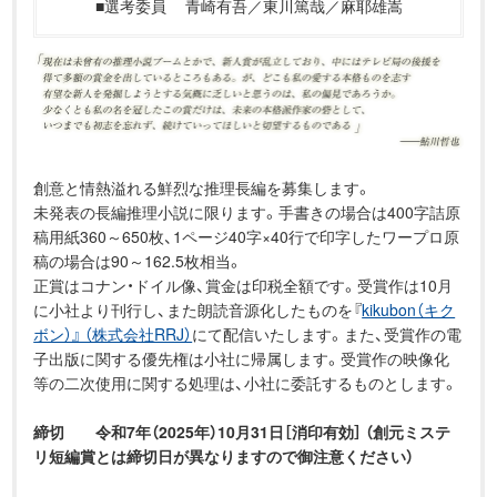
■選考委員
青崎有吾／東川篤哉／麻耶雄嵩
創意と情熱溢れる鮮烈な推理長編を募集します。
未発表の長編推理小説に限ります。手書きの場合は400字詰原
稿用紙360～650枚、1ページ40字×40行で印字したワープロ原
稿の場合は90～162.5枚相当。
正賞はコナン・ドイル像、賞金は印税全額です。受賞作は10月
に小社より刊行し、また朗読音源化したものを『
kikubon（キク
ボン）』 （株式会社RRJ）
にて配信いたします。また、受賞作の電
子出版に関する優先権は小社に帰属します。受賞作の映像化
等の二次使用に関する処理は、小社に委託するものとします。
締切 令和7年（2025年）10月31日［消印有効］ （創元ミステ
リ短編賞とは締切日が異なりますので御注意ください）