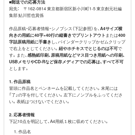
■
郵送での応募方法
宛先： 〒162-0814 東京都新宿区新小川町1-5 東京創元社編
集部 鮎川哲也賞係
作品原稿・応募者情報・シノプシス（下記参照）を、
A4サイズ横
向きの用紙に40字×40行の縦書きでプリントアウト
または
400
字詰原稿用紙に手書き
し、バインダークリップかゼムクリップ
で右上をとじてください。
紐やホチキスでとじるのは不可
で
す。また、
感熱紙印刷、原稿用紙などマス目つき用紙への印刷、
USBメモリやCD-Rなど保存メディアでの応募は、すべて不可
とします。
1. 作品原稿
冒頭に作品名とペンネームを記載してください。末尾には
「了」の字を付してください。左下にノンブルをふってくださ
い。表紙はつけないでください。
2. 応募者情報
下記10点を明記して、A4用紙１枚に収めてください。
1. 作品名