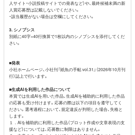
人サイト・小説投稿サイトでの発表など）や、最終候補未満の新
人賞応募歴は記載しないでください。
・該当履歴がない場合は空欄にしてください。
3. シノプシス
別紙に40字×40行換算で1枚以内のシノプシスを添付してくだ
さい。
■
発表
小社ホームページ、小社刊『紙魚の手帖 vol.31』（2026年10月刊
行）誌上で行います。
■
生成AIを利用した作品について
本賞では生成AIを用いた作品、生成AIを補助的に利用した作品
の応募も受け付けます。応募の際は以下の項目を遵守してく
ださい。選考過程において、規定違反が判明した場合、失格と
します。
１．AIを補助的に利用した作品（プロット作成や文章表現の支
援など）については、応募数に制限はありません。