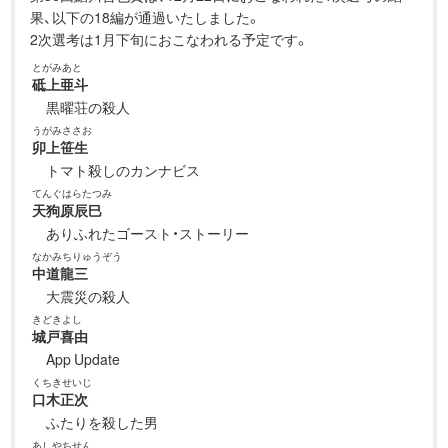
果、以下の18編が通過いたしました。
2次選考は1月下旬におこなわれる予定です。
とがみあと
砥上亜斗
黒曜荘の殺人
うがみささお
卯上笹生
トマト殺しのカンナビス
てんぐはらたつみ
天狗原辰巳
ありふれたゴースト・ストーリー
なかみちりゅうぞう
中道龍三
大震災の殺人
きどきよし
城戸喜由
App Update
くちきせいじ
口木正次
ふたりを殺した男
あしやちせん