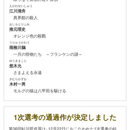
えがわせいしゅう
江川清舟
異界館の殺人
おしもとりふみ
推元理史
オレンジ色の殺戮
うりゅうかわう
雨柳川鵜
一月の怪物たち ～フランケンの謎～
ゆうきまこと
悠木允
さまよえる永遠
きむらかずお
木村一男
モルグの猿は八甲田を駆ける
1次選考の通過作が決定しました
第36回鮎川哲也賞は、12月22日におこなわれた1次選考の結