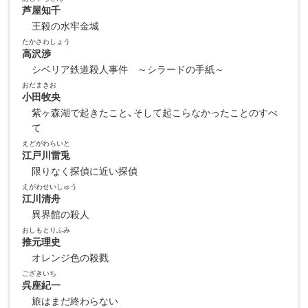
芦屋知千
王殺の水牢金城
たかさわしょう
高沢渉
シベリア鉄道殺人事件 ～シラードの手紙～
おだまきお
小田牧央
紫ヶ森湖で起きたこと、そして起こらなかったことのすべ
て
えどがわらいと
江戸川雷兎
限りなく探偵に近い探偵
えがわせいしゅう
江川清舟
異界館の殺人
おしもとりふみ
推元理史
オレンジ色の殺戮
ござきいち
呉座紀一
旅はまだ終わらない