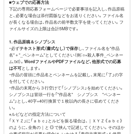
■
ウェブでの応募方法
下記の専用応募フォームページで必要事項を記入し、作品原稿
と、必要な場合は添付図版などをお送りください。ファイル名
が長くなる場合は、作品名の前半数文字を使ってください。フ
ァイルサイズの上限は合計5MBです。
1. 作品原稿＆シノプシス
・必ず
テキスト形式（書式なし）で保存
し、ファイル名を"作品
名"＋"_ペンネーム"としてください（例：○×殺人事件_ペンネー
ム.txt）。
WordファイルやPDFファイルなど、他形式での応募
は不可
とします。
・作品の冒頭に作品名とペンネームを記載し、末尾に「了」の字
を付してください。
・作品の末尾から３行空けて「シノプシス」を始めてください。
シノプシスは冒頭一行を「"作品名" シノプシス "ペンネー
ム"」とし、40字×40行換算で１枚以内の長さに収めてくださ
い。
※ルビなどの指定方法について
「ＸＹＺ」に「ａｂｃ」とルビを振る場合は、｜ＸＹＺ《ａｂｃ》
のように、全角の｜と《》で挟んで記述してください。そのほか
の書式指定が必要な場合は、いわゆる「青空文庫形式」を使用