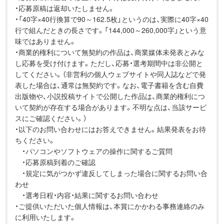
・応募原稿は返却いたしません。
・「40字×40行換算で90～162.5枚」というのは、実際に40字×40
行で組んだときの長さです。「144,000～260,000字」という意
味ではありません。
・商業的権利について無契約の作品は、商業媒体未発表とみな
し応募を受け付けます。ただし、応募・選考期間中は非公開と
してください。（非営利の個人ウェブサイトや同人誌などで発
表した場合は、通常は無契約です。なお、電子書籍を含む自費
出版物や、小説投稿サイトで公開した作品は、商業的権利につ
いて契約が存在する場合があります。不明な点は、当該サービ
スにご確認ください。）
・以下のお問い合わせにはお答えできません。結果発表をお待
ちください。
・パソコンやソフトウェアの操作に関するご質問
・応募原稿到着のご確認
・規定に気がつかず違反してしまった場合に関するお問い合
わせ
・選考日程・内容・結果に関するお問い合わせ
・ご提供いただいた個人情報は、本賞にかかわる事務連絡のみ
に利用いたします。