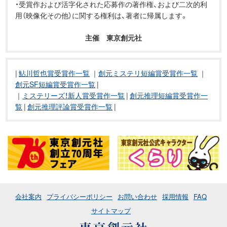
・受賞作および活字化された応募作の著作権、および二次的利
用（映像化その他）に関する権利は、著者に帰属します。
主催 東京創元社
|
鮎川哲也賞受賞作一覧
｜
創元ミステリ短編賞受賞作一覧
｜
創元SF短編賞受賞作一覧
|
｜
ミステリーズ！新人賞受賞作一覧
|
創元推理短編賞受賞作一
覧
|
創元推理評論賞受賞作一覧
|
会社案内
プライバシーポリシー
お問い合わせ
採用情報
FAQ
サイトマップ