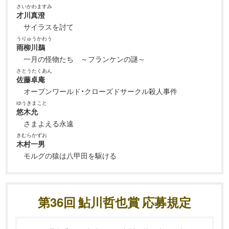
さいかわますみ
才川真澄
サイラスを討て
うりゅうかわう
雨柳川鵜
一月の怪物たち ～フランケンの謎～
さとうたくあん
佐藤卓庵
オープンワールド・クローズドサークル殺人事件
ゆうきまこと
悠木允
さまよえる永遠
きむらかずお
木村一男
モルグの猿は八甲田を駆ける
第36回 鮎川哲也賞 応募規定