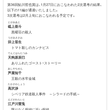
第36回鮎川哲也賞は、1月27日におこなわれた2次選考の結果、
以下の11編が通過いたしました。
3次選考は2月上旬におこなわれる予定です。
とがみあと
砥上亜斗
黒曜荘の殺人
うがみささお
卯上笹生
トマト殺しのカンナビス
てんぐはらたつみ
天狗原辰巳
ありふれたゴースト・ストーリー
あしやちせん
芦屋知千
王殺の水牢金城
たかさわしょう
高沢渉
シベリア鉄道殺人事件 ～シラードの手紙～
えどがわらいと
江戸川雷兎
限りなく探偵に近い探偵