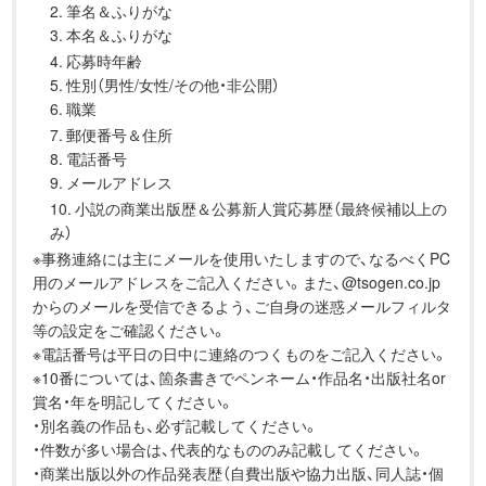
2. 筆名＆ふりがな
3. 本名＆ふりがな
4. 応募時年齢
5. 性別（男性/女性/その他・非公開）
6. 職業
7. 郵便番号＆住所
8. 電話番号
9. メールアドレス
10. 小説の商業出版歴＆公募新人賞応募歴（最終候補以上の
み）
※事務連絡には主にメールを使用いたしますので、なるべくPC
用のメールアドレスをご記入ください。また、@tsogen.co.jp
からのメールを受信できるよう、ご自身の迷惑メールフィルタ
等の設定をご確認ください。
※電話番号は平日の日中に連絡のつくものをご記入ください。
※10番については、箇条書きでペンネーム・作品名・出版社名or
賞名・年を明記してください。
・別名義の作品も、必ず記載してください。
・件数が多い場合は、代表的なもののみ記載してください。
・商業出版以外の作品発表歴（自費出版や協力出版、同人誌・個