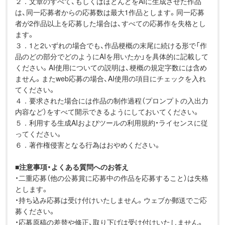
２．文章のすべて、もしくはほとんどをAIに生成させた作品
は、同一応募者からの応募数は最大1作品とします。同一応募
者が2作品以上を応募した場合は、すべての応募作を失格とし
ます。
３．1と2いずれの場合でも、作品梗概の末尾に続ける形で「作
品のどの部分でどのようにAIを用いたか」を具体的に記載して
ください。AI使用についての説明は、梗概の規定字数には含め
ません。またweb応募の場合、AI使用の項目にチェックを入れ
てください。
４．要求された場合には作品の制作過程（プロンプトの入出力
内容など）をすべて開示できるようにしておいてください。
５．利用する生成AIおよびツールの利用規約・ライセンスに従
ってください。
６．著作権侵害となる行為はおやめください。
■
注意事項・よくある質問へのお答え
・二重応募（他の公募賞に応募中の作品を応募すること）は失格
とします。
・持ち込み応募は受け付けいたしません。ウェブか郵送でご応
募ください。
・応募原稿の差替や修正、取り下げは受け付けいたしません。