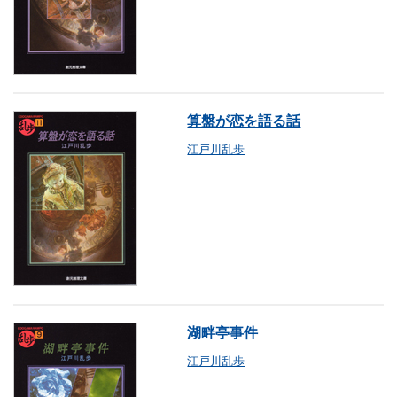
算盤が恋を語る話
江戸川乱歩
湖畔亭事件
江戸川乱歩