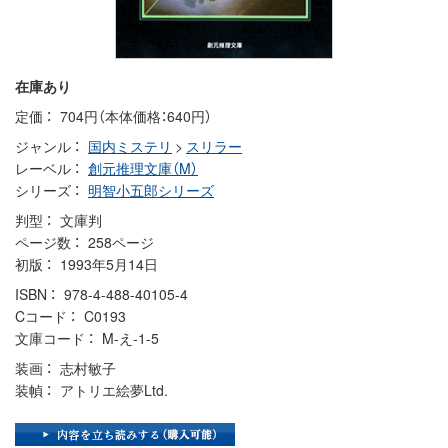
在庫あり
定価
704円（本体価格：640円）
ジャンル
国内ミステリ
>
スリラー
レーベル
創元推理文庫（M）
シリーズ
明智小五郎シリーズ
判型
文庫判
ページ数
258ページ
初版
1993年5月14日
ISBN
978-4-488-40105-4
Cコード
C0193
文庫コード
M-え-1-5
装画
志村敏子
装幀
アトリエ絵夢Ltd.