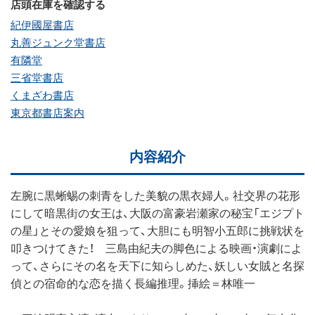
店頭在庫を確認する
紀伊國屋書店
丸善ジュンク堂書店
有隣堂
三省堂書店
くまざわ書店
東京都書店案内
内容紹介
左腕に黒蜥蜴の刺青をした美貌の黒衣婦人。社交界の花形
にして暗黒街の女王は、大阪の富豪岩瀬家の秘宝「エジプト
の星」とその愛娘を狙って、大胆にも明智小五郎に挑戦状を
叩きつけてきた！ 三島由紀夫の脚色による映画・演劇によ
って、さらにその名を天下に知らしめた、妖しい女賊と名探
偵との宿命的な恋を描く長編推理。挿絵＝林唯一