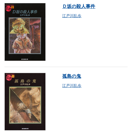
Ｄ坂の殺人事件
江戸川乱歩
孤島の鬼
江戸川乱歩