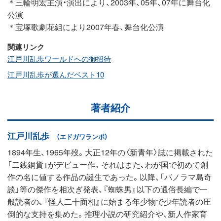
＊三輪明宏主演・演出により、2003年、05年、07年に舞台化
公演
＊宝塚歌劇花組により2007年春、舞台化公演
関連リンク
江戸川乱歩ワールドへの御招待
江戸川乱歩が選んだベスト10
著者紹介
江戸川乱歩
（エドガワランポ）
1894年生、1965年歿。大正12年の〈新青年〉誌に掲載された
「二銭銅貨」がデビュー作。それはまた、わが国で初めて創
作の名に値する作品の誕生であった。以降、「パノラマ島奇
談」等の傑作を相次ぎ発表、『蜘蛛男』以下の通俗長編で一
般読者の、『怪人二十面相』に始まる年少物で少年読者の圧
倒的な支持を集めた。推理小説の研究紹介や、新人作家育