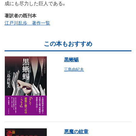
成にも尽力した巨人である。
著訳者の既刊本
江戸川乱歩 著作一覧
この本もおすすめ
黒蜥蜴
三島由紀夫
悪魔の紋章