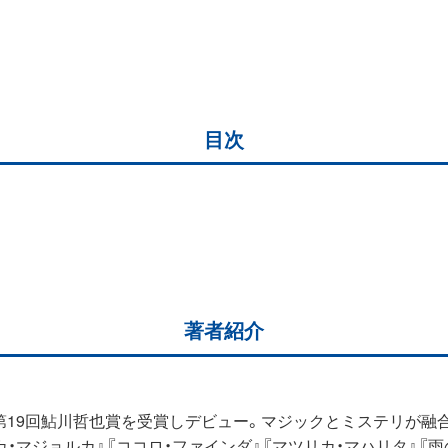
目次
著者紹介
』で第19回鮎川哲也賞を受賞しデビュー。マジックとミステリが
カ・マジョルカ』『ココロ・ファインダ』『マツリカ・マハリタ』