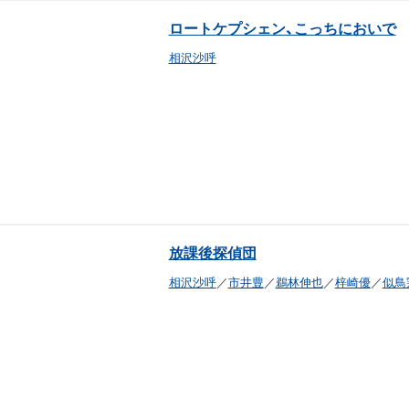
ロートケプシェン、こっちにおいで
相沢沙呼
放課後探偵団
相沢沙呼
／
市井豊
／
鵜林伸也
／
梓崎優
／
似鳥