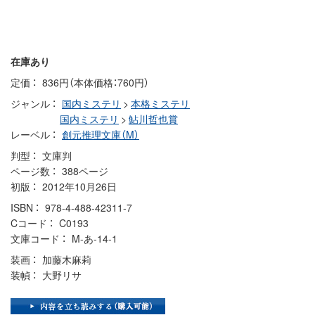
在庫あり
定価
836円（本体価格：760円）
ジャンル
国内ミステリ
>
本格ミステリ
国内ミステリ
>
鮎川哲也賞
レーベル
創元推理文庫（M）
判型
文庫判
ページ数
388ページ
初版
2012年10月26日
ISBN
978-4-488-42311-7
Cコード
C0193
文庫コード
M-あ-14-1
装画
加藤木麻莉
装幀
大野リサ