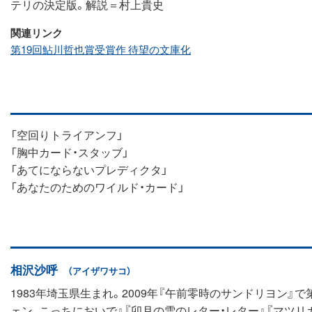
テリの決定版。解説＝村上貴史
関連リンク
第19回鮎川哲也賞受賞作 待望の文庫化
「空回りトライアンフ」
「胸中カード・スタッブ」
「あてにならないプレディクタ」
「あなたのためのワイルド・カード」
相沢沙呼
（アイザワサコ）
1983年埼玉県生まれ。2009年『午前零時のサンドリヨン
ェン、こっちにおいで』『卯月の雪のレター・レター』『マツリ