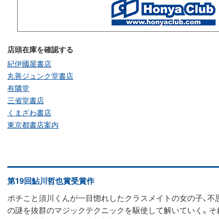
店頭在庫を確認する
紀伊國屋書店
丸善ジュンク堂書店
有隣堂
三省堂書店
くまざわ書店
東京都書店案内
第19回鮎川哲也賞受賞作
ポチこと須川くんが一目惚れしたクラスメイトの女の子、不思
の謎を抜群のマジックテクニックを駆使して解いていく。それ