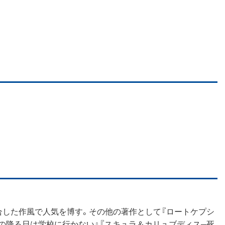
融合した作風で人気を博す。その他の著作として『ロートケプシ
『雨の降る日は学校に行かない』『スキュラ＆カリュブディス─死