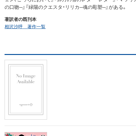
の口吻─』『緑陽のクエスタ・リリカ─魂の彫塑─』がある。
著訳者の既刊本
相沢沙呼 著作一覧