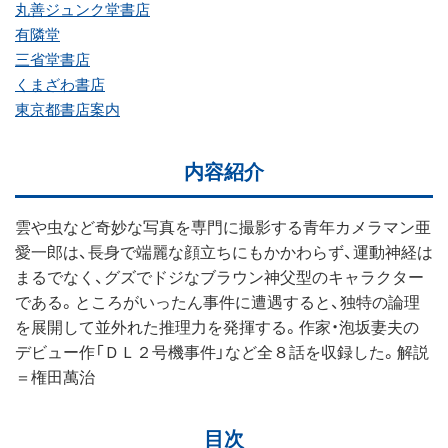
丸善ジュンク堂書店
有隣堂
三省堂書店
くまざわ書店
東京都書店案内
内容紹介
雲や虫など奇妙な写真を専門に撮影する青年カメラマン亜
愛一郎は、長身で端麗な顔立ちにもかかわらず、運動神経は
まるでなく、グズでドジなブラウン神父型のキャラクター
である。ところがいったん事件に遭遇すると、独特の論理
を展開して並外れた推理力を発揮する。作家・泡坂妻夫の
デビュー作「ＤＬ２号機事件」など全８話を収録した。解説
＝権田萬治
目次