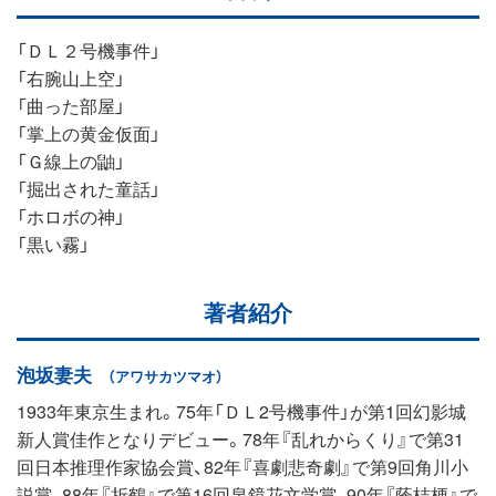
「ＤＬ２号機事件」
「右腕山上空」
「曲った部屋」
「掌上の黄金仮面」
「Ｇ線上の鼬」
「掘出された童話」
「ホロボの神」
「黒い霧」
著者紹介
泡坂妻夫
（アワサカツマオ）
1933年東京生まれ。75年「ＤＬ2号機事件」が第1回幻影城
新人賞佳作となりデビュー。78年『乱れからくり』で第31
回日本推理作家協会賞、82年『喜劇悲奇劇』で第9回角川小
説賞、88年『折鶴』で第16回泉鏡花文学賞、90年『蔭桔梗』で