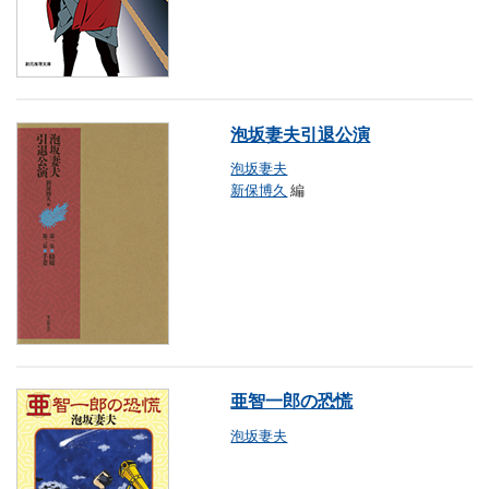
泡坂妻夫引退公演
泡坂妻夫
新保博久
編
亜智一郎の恐慌
泡坂妻夫