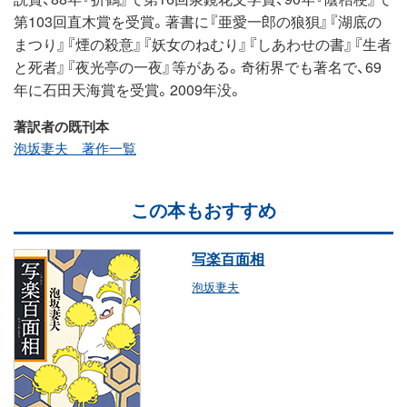
第103回直木賞を受賞。著書に『亜愛一郎の狼狽』『湖底の
まつり』『煙の殺意』『妖女のねむり』『しあわせの書』『生者
と死者』『夜光亭の一夜』等がある。奇術界でも著名で、69
年に石田天海賞を受賞。2009年没。
著訳者の既刊本
泡坂妻夫 著作一覧
この本もおすすめ
写楽百面相
泡坂妻夫