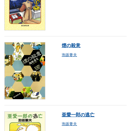
煙の殺意
泡坂妻夫
亜愛一郎の逃亡
泡坂妻夫