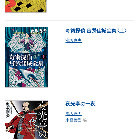
奇術探偵 曾我佳城全集〈上〉
泡坂妻夫
夜光亭の一夜
泡坂妻夫
末國善己
編