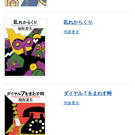
乱れからくり
泡坂妻夫
ダイヤル７をまわす時
泡坂妻夫