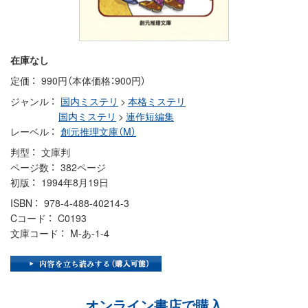
在庫なし
定価
990円（本体価格：900円）
ジャンル
国内ミステリ
>
本格ミステリ
国内ミステリ
>
連作短編集
レーベル
創元推理文庫（M）
判型
文庫判
ページ数
382ページ
初版
1994年8月19日
ISBN
978-4-488-40214-3
Cコード
C0193
文庫コード
M-あ-1-4
オンライン書店で購入