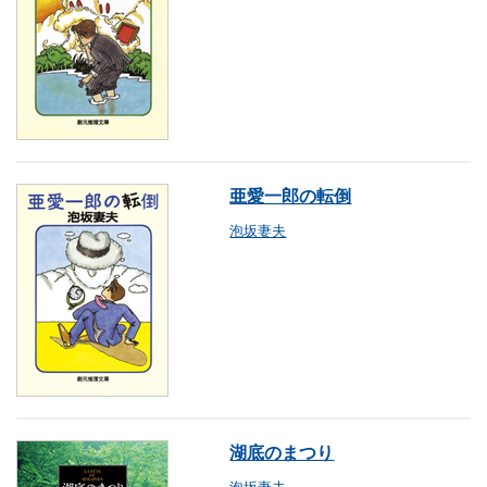
亜愛一郎の転倒
泡坂妻夫
湖底のまつり
泡坂妻夫