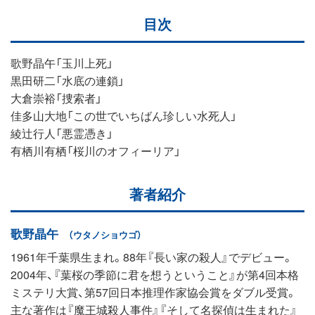
目次
歌野晶午「玉川上死」
黒田研二「水底の連鎖」
大倉崇裕「捜索者」
佳多山大地「この世でいちばん珍しい水死人」
綾辻行人「悪霊憑き」
有栖川有栖「桜川のオフィーリア」
著者紹介
歌野晶午
（ウタノショウゴ）
1961年千葉県生まれ。88年『長い家の殺人』でデビュー。
2004年、『葉桜の季節に君を想うということ』が第4回本格
ミステリ大賞、第57回日本推理作家協会賞をダブル受賞。
主な著作は『魔王城殺人事件』『そして名探偵は生まれた』