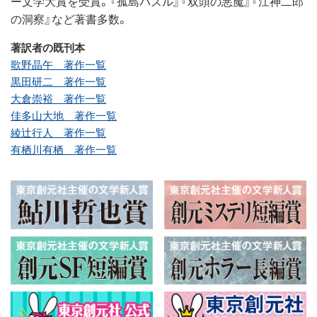
ー文学大賞を受賞。『孤島パズル』『双頭の悪魔』『江神二郎
の洞察』など著書多数。
著訳者の既刊本
歌野晶午 著作一覧
黒田研二 著作一覧
大倉崇裕 著作一覧
佳多山大地 著作一覧
綾辻行人 著作一覧
有栖川有栖 著作一覧