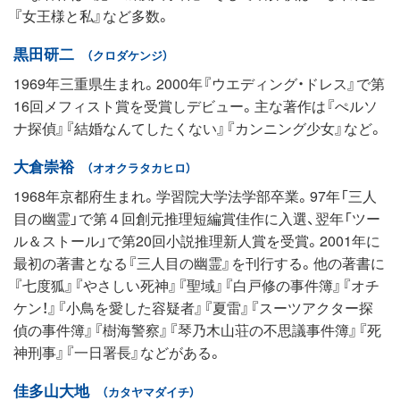
『女王様と私』など多数。
黒田研二
（クロダケンジ）
1969年三重県生まれ。2000年『ウエディング・ドレス』で第
16回メフィスト賞を受賞しデビュー。主な著作は『ぺルソ
ナ探偵』『結婚なんてしたくない』『カンニング少女』など。
大倉崇裕
（オオクラタカヒロ）
1968年京都府生まれ。学習院大学法学部卒業。97年「三人
目の幽霊」で第４回創元推理短編賞佳作に入選、翌年「ツー
ル＆ストール」で第20回小説推理新人賞を受賞。2001年に
最初の著書となる『三人目の幽霊』を刊行する。他の著書に
『七度狐』『やさしい死神』『聖域』『白戸修の事件簿』『オチ
ケン！』『小鳥を愛した容疑者』『夏雷』『スーツアクター探
偵の事件簿』『樹海警察』『琴乃木山荘の不思議事件簿』『死
神刑事』『一日署長』などがある。
佳多山大地
（カタヤマダイチ）