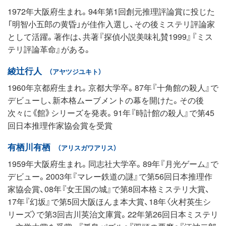
1972年大阪府生まれ。94年第1回創元推理評論賞に投じた
「明智小五郎の黄昏」が佳作入選し、その後ミステリ評論家
として活躍。著作は、共著『探偵小説美味礼賛1999』『ミス
テリ評論革命』がある。
綾辻行人
（アヤツジユキト）
1960年京都府生まれ。京都大学卒。87年『十角館の殺人』で
デビューし、新本格ムーブメントの幕を開けた。その後
次々に《館》シリーズを発表。91年『時計館の殺人』で第45
回日本推理作家協会賞を受賞
有栖川有栖
（アリスガワアリス）
1959年大阪府生まれ。同志社大学卒。89年『月光ゲーム』で
デビュー。2003年『マレー鉄道の謎』で第56回日本推理作
家協会賞、08年『女王国の城』で第8回本格ミステリ大賞、
17年『幻坂』で第5回大阪ほんま本大賞、18年〈火村英生シ
リーズ〉で第3回吉川英治文庫賞。22年第26回日本ミステリ