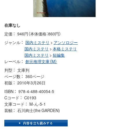
在庫なし
定価
946円（本体価格：860円）
ジャンル
国内ミステリ
>
アンソロジー
国内ミステリ
>
本格ミステリ
国内ミステリ
>
短編集
レーベル
創元推理文庫（M）
判型
文庫判
ページ数
360ページ
初版
2010年3月26日
ISBN
978-4-488-40054-5
Cコード
C0193
文庫コード
M-ん-5-1
装幀
石川絢士(the GARDEN)