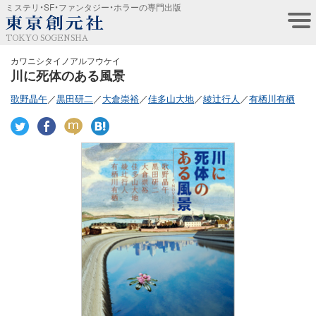
ミステリ・SF・ファンタジー・ホラーの専門出版
TOKYO SOGENSHA
カワニシタイノアルフウケイ
川に死体のある風景
歌野晶午
／
黒田研二
／
大倉崇裕
／
佳多山大地
／
綾辻行人
／
有栖川有栖