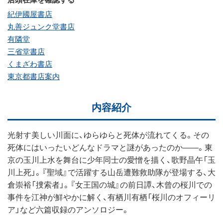
紀伊國屋書店
丸善ジュンク堂書店
有隣堂
三省堂書店
くまざわ書店
東京都書店案内
内容紹介
光射す美しい川面に、ゆらゆらと死体が流れてくる。その
死体にはいったいどんなドラマと謎があったのか――。東
京の玉川上水を舞台に少年同士の愛憎を描く、歌野晶午「玉
川上死」。『聖域』で活躍する山岳遭難救助隊が登場する、大
倉崇裕「捜索者」。『女王国の城』の前日譚、木曾の桜川での
事件を江神が鮮やかに解く、有栖川有栖「桜川のオフィーリ
ア」など六篇収録のアンソロジー。