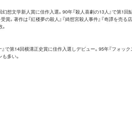
2回幻想文学新人賞に佳作入選。90年『殺人喜劇の13人』で第1回
受賞。著作は『紅楼夢の殺人』『綺想宮殺人事件』『奇譚を売る店
数。
ナ』で第14回横溝正史賞に佳作入選しデビュー。95年『フォック
ンも多い。