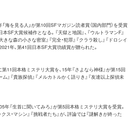
年「海を見る人」が第10回SFマガジン読者賞（国内部門）を受賞
回日本SF大賞候補作となる。『天獄と地国』、『ウルトラマンF』
『大きな森の小さな密室』『完全・犯罪』『クララ殺し』『ドロシイ
021年、第41回日本SF大賞功績賞が贈られた。
に第11回本格ミステリ大賞を、15年『さよなら神様』が第15回
ーム』『貴族探偵』『メルカトルかく語りき』『友達以上探偵未
、05年『生首に聞いてみろ』が第5回本格ミステリ大賞を受賞。
ックス・マシン』『挑戦者たち』が、評論では『謎解きが終った