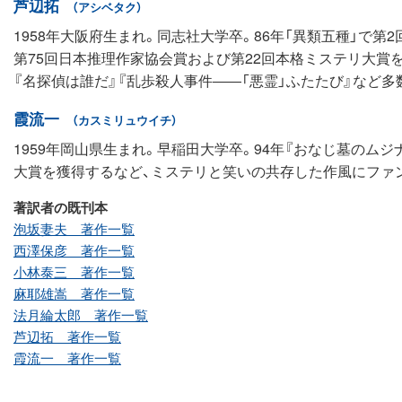
芦辺拓
（アシベタク）
1958年大阪府生まれ。同志社大学卒。86年「異類五種」で第
第75回日本推理作家協会賞および第22回本格ミステリ大賞を
『名探偵は誰だ』『乱歩殺人事件――「悪霊」ふたたび』など多
霞流一
（カスミリュウイチ）
1959年岡山県生まれ。早稲田大学卒。94年『おなじ墓のムジ
大賞を獲得するなど、ミステリと笑いの共存した作風にファ
著訳者の既刊本
泡坂妻夫 著作一覧
西澤保彦 著作一覧
小林泰三 著作一覧
麻耶雄嵩 著作一覧
法月綸太郎 著作一覧
芦辺拓 著作一覧
霞流一 著作一覧