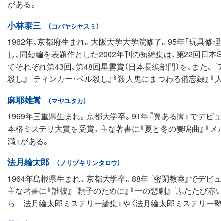
がある。
小林泰三
（コバヤシヤスミ）
1962年、京都府生まれ。大阪大学大学院修了。95年「玩具修
し、同短編を表題作とした2002年刊の短編集は、第22回日本
でそれぞれ第43回、第48回星雲賞（日本長編部門）を、また、
殺し』『ティンカー・ベル殺し』『殺人鬼にまつわる備忘録』『人
麻耶雄嵩
（マヤユタカ）
1969年三重県生まれ。京都大学卒。91年『翼ある闇』でデビ
本格ミステリ大賞を受賞。主な著書に『夏と冬の奏鳴曲』『メル
満』がある。
法月綸太郎
（ノリヅキリンタロウ）
1964年島根県生まれ。京都大学卒。88年『密閉教室』でデビ
主な著書に『誰彼』『頼子のために』『一の悲劇』『ふたたび赤
ら 法月綸太郎ミステリー論集』や〈法月綸太郎ミステリー塾