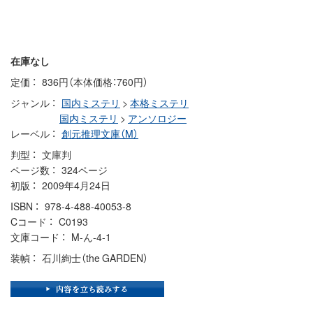
在庫なし
定価
836円（本体価格：760円）
ジャンル
国内ミステリ
>
本格ミステリ
国内ミステリ
>
アンソロジー
レーベル
創元推理文庫（M）
判型
文庫判
ページ数
324ページ
初版
2009年4月24日
ISBN
978-4-488-40053-8
Cコード
C0193
文庫コード
M-ん-4-1
装幀
石川絢士（the GARDEN）