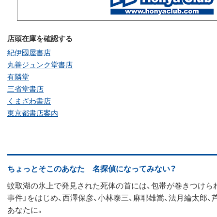
店頭在庫を確認する
紀伊國屋書店
丸善ジュンク堂書店
有隣堂
三省堂書店
くまざわ書店
東京都書店案内
ちょっとそこのあなた 名探偵になってみない？
蚊取湖の氷上で発見された死体の首には、包帯が巻きつけられ
事件」をはじめ、西澤保彦、小林泰三、麻耶雄嵩、法月綸太郎
あなたに。