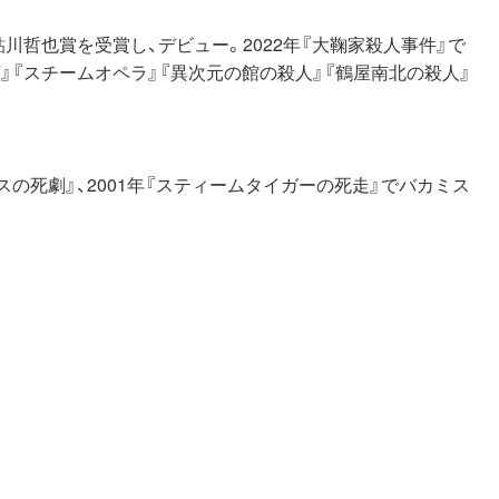
鮎川哲也賞を受賞し、デビュー。2022年『大鞠家殺人事件』で
』『スチームオペラ』『異次元の館の殺人』『鶴屋南北の殺人』
スの死劇』、2001年『スティームタイガーの死走』でバカミス