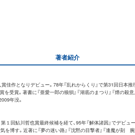
著者紹介
新人賞佳作となりデビュー。78年『乱れからくり』で第31回日本推
直木賞を受賞。著書に『亜愛一郎の狼狽』『湖底のまつり』『煙の殺
009年没。
。第１回鮎川哲也賞最終候補を経て、95年『解体諸因』でデビュー
人気を博す。近著に『夢の迷い路』『沈黙の目撃者』『逢魔が刻 腕