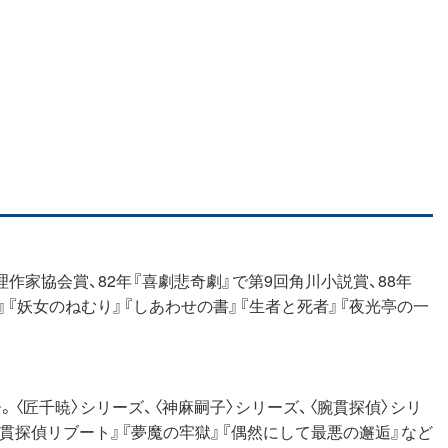
理作家協会賞、82年『喜劇悲奇劇』で第9回角川小説賞、88年
意』『妖女のねむり』『しあわせの書』『生者と死者』『夜光亭の一
。〈匠千暁〉シリーズ、〈神麻嗣子〉シリーズ、〈腕貫探偵〉シリ
貫探偵リブート』『夢魔の牢獄』『偶然にして最悪の邂逅』など