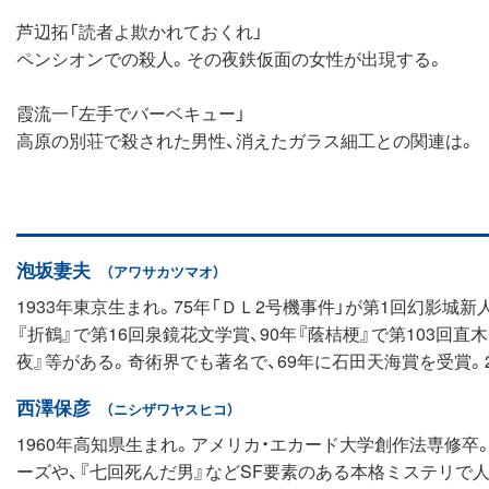
芦辺拓「読者よ欺かれておくれ」
ペンシオンでの殺人。その夜鉄仮面の女性が出現する。
霞流一「左手でバーベキュー」
高原の別荘で殺された男性、消えたガラス細工との関連は。
泡坂妻夫
（アワサカツマオ）
1933年東京生まれ。75年「ＤＬ2号機事件」が第1回幻影城
『折鶴』で第16回泉鏡花文学賞、90年『蔭桔梗』で第103回
夜』等がある。奇術界でも著名で、69年に石田天海賞を受賞。2
西澤保彦
（ニシザワヤスヒコ）
1960年高知県生まれ。アメリカ・エカード大学創作法専修卒
ーズや、『七回死んだ男』などSF要素のある本格ミステリで