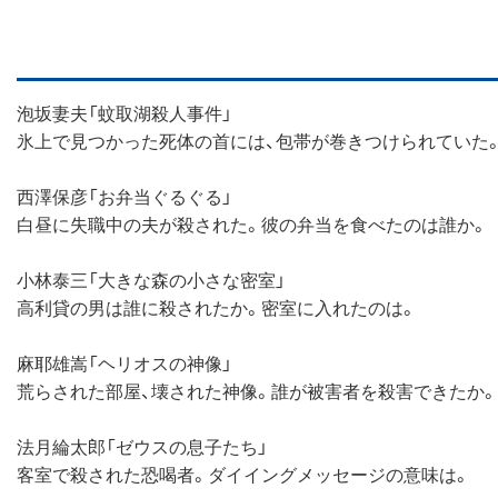
泡坂妻夫「蚊取湖殺人事件」
氷上で見つかった死体の首には、包帯が巻きつけられていた
西澤保彦「お弁当ぐるぐる」
白昼に失職中の夫が殺された。彼の弁当を食べたのは誰か。
小林泰三「大きな森の小さな密室」
高利貸の男は誰に殺されたか。密室に入れたのは。
麻耶雄嵩「ヘリオスの神像」
荒らされた部屋、壊された神像。誰が被害者を殺害できたか。
法月綸太郎「ゼウスの息子たち」
客室で殺された恐喝者。ダイイングメッセージの意味は。