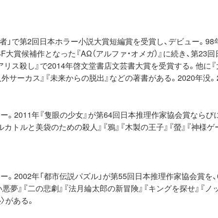
理者」で第2回日本ホラー小説大賞短編賞を受賞し、デビュー。98
SF大賞候補作となった『AΩ（アルファ・オメガ）』に続き、第23
『アリス殺し』で2014年啓文堂書店文芸書大賞を受賞する。他に
外サーカス』『未来からの脱出』などの著書がある。2020年没。2
ュー。2011年『隻眼の少女』が第64回日本推理作家協会賞ならび
カトルと美袋のための殺人』『鴉』『木製の王子』『螢』『神様ゲ
ュー。2002年「都市伝説パズル」が第55回日本推理作家協会賞を
い悪夢』『二の悲劇』『法月綸太郎の新冒険』『キングを探せ』『ノ
〉がある。