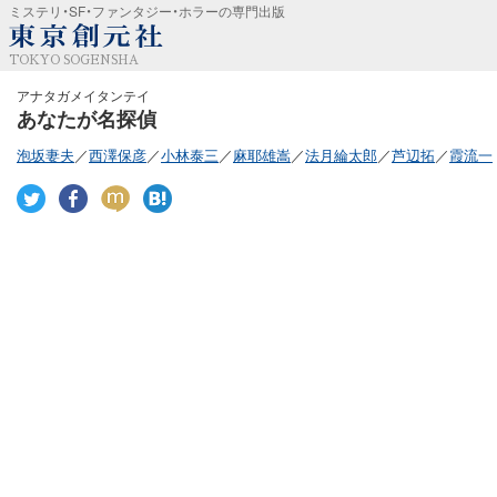
ミステリ・SF・ファンタジー・ホラーの専門出版
TOKYO SOGENSHA
アナタガメイタンテイ
あなたが名探偵
泡坂妻夫
／
西澤保彦
／
小林泰三
／
麻耶雄嵩
／
法月綸太郎
／
芦辺拓
／
霞流一