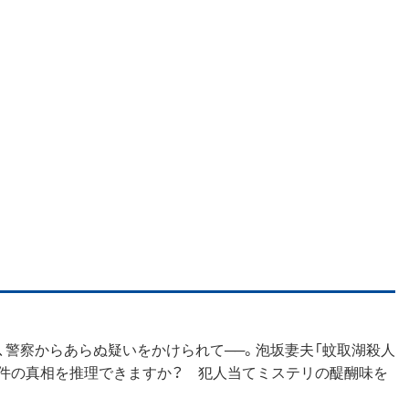
、警察からあらぬ疑いをかけられて──。泡坂妻夫「蚊取湖殺人
事件の真相を推理できますか？ 犯人当てミステリの醍醐味を