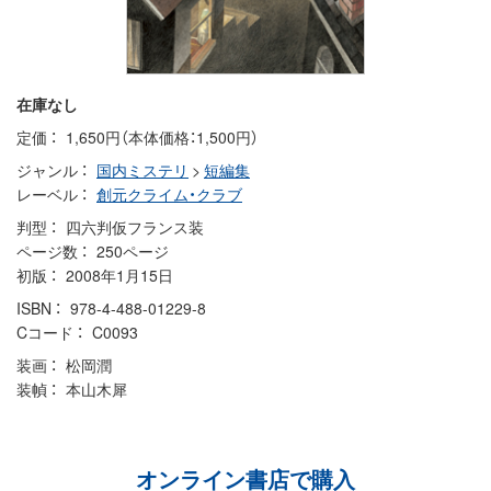
在庫なし
定価
1,650円（本体価格：1,500円）
ジャンル
国内ミステリ
>
短編集
レーベル
創元クライム・クラブ
判型
四六判仮フランス装
ページ数
250ページ
初版
2008年1月15日
ISBN
978-4-488-01229-8
Cコード
C0093
装画
松岡潤
装幀
本山木犀
オンライン書店で購入