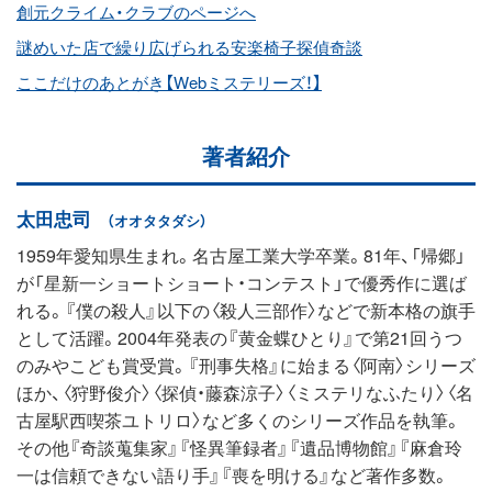
創元クライム・クラブのページへ
謎めいた店で繰り広げられる安楽椅子探偵奇談
ここだけのあとがき【Webミステリーズ！】
著者紹介
太田忠司
（オオタタダシ）
1959年愛知県生まれ。名古屋工業大学卒業。81年、「帰郷」
が「星新一ショートショート・コンテスト」で優秀作に選ば
れる。『僕の殺人』以下の〈殺人三部作〉などで新本格の旗手
として活躍。2004年発表の『黄金蝶ひとり』で第21回うつ
のみやこども賞受賞。『刑事失格』に始まる〈阿南〉シリーズ
ほか、〈狩野俊介〉〈探偵・藤森涼子〉〈ミステリなふたり〉〈名
古屋駅西喫茶ユトリロ〉など多くのシリーズ作品を執筆。
その他『奇談蒐集家』『怪異筆録者』『遺品博物館』『麻倉玲
一は信頼できない語り手』『喪を明ける』など著作多数。