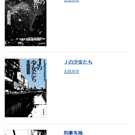
Ｊの少女たち
太田忠司
刑事失格