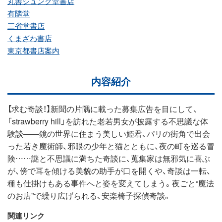
丸善ジュンク堂書店
有隣堂
三省堂書店
くまざわ書店
東京都書店案内
内容紹介
【求む奇談！】新聞の片隅に載った募集広告を目にして、
「strawberry hill」を訪れた老若男女が披露する不思議な体
験談――鏡の世界に住まう美しい姫君、パリの街角で出会
った若き魔術師、邪眼の少年と猫とともに、夜の町を巡る冒
険……謎と不思議に満ちた奇談に、蒐集家は無邪気に喜ぶ
が、傍で耳を傾ける美貌の助手が口を開くや、奇談は一転、
種も仕掛けもある事件へと姿を変えてしまう。夜ごと“魔法
のお店”で繰り広げられる、安楽椅子探偵奇談。
関連リンク