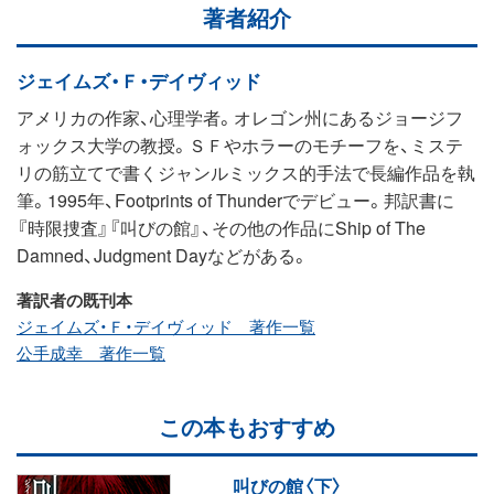
著者紹介
ジェイムズ・Ｆ・デイヴィッド
アメリカの作家、心理学者。オレゴン州にあるジョージフ
ォックス大学の教授。ＳＦやホラーのモチーフを、ミステ
リの筋立てで書くジャンルミックス的手法で長編作品を執
筆。1995年、Footprints of Thunderでデビュー。邦訳書に
『時限捜査』『叫びの館』、その他の作品にShip of The
Damned、Judgment Dayなどがある。
著訳者の既刊本
ジェイムズ・Ｆ・デイヴィッド 著作一覧
公手成幸 著作一覧
この本もおすすめ
叫びの館〈下〉