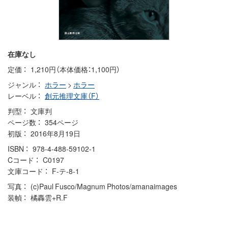
在庫なし
定価
1,210円（本体価格：1,100円）
ジャンル
ホラー
>
ホラー
レーベル
創元推理文庫（F）
判型
文庫判
ページ数
354ページ
初版
2016年8月19日
ISBN
978-4-488-59102-1
Cコード
C0197
文庫コード
F-テ-8-1
写真
(c)Paul Fusco/Magnum Photos/amanaimages
装幀
橘轟雲+R.F