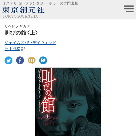
ミステリ・SF・ファンタジー・ホラーの専門出版
TOKYO SOGENSHA
サケビノヤカタ
叫びの館〈上〉
ジェイムズ・Ｆ・デイヴィッド
公手成幸
訳