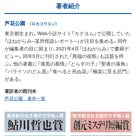
著者紹介
芦花公園
（ロカコウエン）
東京都生まれ。Web小説サイト「カクヨム」で公開していた
「ほねがらみ─某所怪談レポート─」が注目を集める。同作
が編集者の目に留まり、2021年4月『ほねがらみ』で書籍デ
ビュー。同年5月に刊行された『異端の祝祭』も話題を呼
ぶ。他の著書に『漆黒の慕情』『とらすの子』『聖者の落角』
『パライソのどん底』『食べると死ぬ花』『極楽に至る忌門』
がある。
著訳者の既刊本
芦花公園 著作一覧