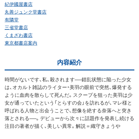
紀伊國屋書店
丸善ジュンク堂書店
有隣堂
三省堂書店
くまざわ書店
東京都書店案内
内容紹介
時間がないです、私、殺されます──錯乱状態に陥った少女
は、オカルト雑誌のライター・美羽の眼前で突然、爆発する
ように血肉を散らして死んだ。スクープを狙った美羽は少
女が通っていたという「とらすの会」を訪れるが、マレ様と
呼ばれる人物と出会うことで、想像を絶する奈落へと突き
落とされる──。デビューから次々に話題作を発表し続ける
注目の著者が描く、美しい異常。解説＝織守きょうや