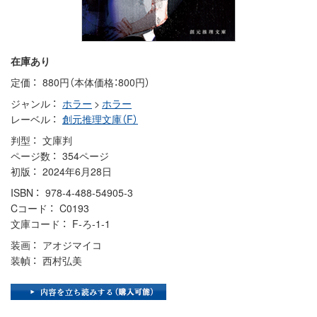
在庫あり
定価
880円（本体価格：800円）
ジャンル
ホラー
>
ホラー
レーベル
創元推理文庫（F）
判型
文庫判
ページ数
354ページ
初版
2024年6月28日
ISBN
978-4-488-54905-3
Cコード
C0193
文庫コード
F-ろ-1-1
装画
アオジマイコ
装幀
西村弘美