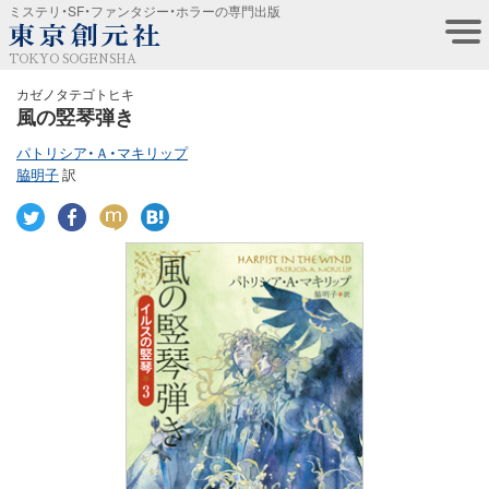
ミステリ・SF・ファンタジー・ホラーの専門出版
TOKYO SOGENSHA
カゼノタテゴトヒキ
風の竪琴弾き
パトリシア・Ａ・マキリップ
脇明子
訳