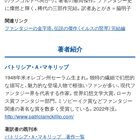
に燦然と輝く、稀代の三部作完結。訳者あとがき＝脇明子
関連リンク
ファンタジーの金字塔、伝説の傑作〈イルスの竪琴〉完結編
著者紹介
パトリシア・Ａ・マキリップ
1948年米オレゴン州セーラム生まれ。独特の繊細で幻想的
な描写と、魅力的な登場人物で根強いファンが多い、現代フ
ァンタジー界を代表する作家。世界幻想文学大賞、ローカ
ス賞ファンタジー部門、ミソピーイク賞などファンタジー
関連の著名な賞を数多く受賞している。2022年没。
http://www.patriciamckillip.com/
著訳者の既刊本
パトリシア・Ａ・マキリップ 著作一覧