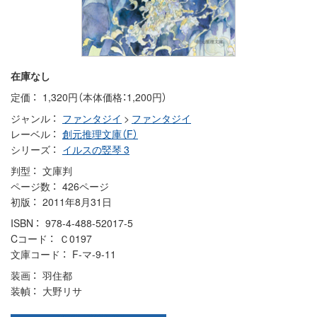
在庫なし
定価
1,320円（本体価格：1,200円）
ジャンル
ファンタジイ
>
ファンタジイ
レーベル
創元推理文庫（F）
シリーズ
イルスの竪琴 3
判型
文庫判
ページ数
426ページ
初版
2011年8月31日
ISBN
978-4-488-52017-5
Cコード
Ｃ0197
文庫コード
F-マ-9-11
装画
羽住都
装幀
大野リサ