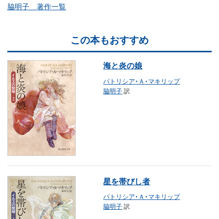
脇明子 著作一覧
この本もおすすめ
海と炎の娘
パトリシア・Ａ・マキリップ
脇明子
訳
星を帯びし者
パトリシア・Ａ・マキリップ
脇明子
訳