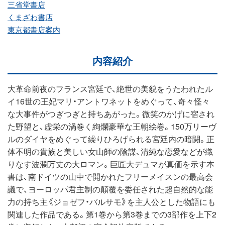
三省堂書店
くまざわ書店
東京都書店案内
内容紹介
大革命前夜のフランス宮廷で、絶世の美貌をうたわれたル
イ16世の王妃マリ・アントワネットをめぐって、奇々怪々
な大事件がつぎつぎと持ちあがった。微笑のかげに宿され
た野望と、虚栄の渦巻く絢爛豪華な王朝絵巻。150万リーヴ
ルのダイヤをめぐって繰りひろげられる宮廷内の暗闘。正
体不明の貴族と美しい女山師の陰謀、清純な恋愛などが織
りなす波瀾万丈の大ロマン。巨匠大デュマが真価を示す本
書は、南ドイツの山中で開かれたフリーメイスンの最高会
議で、ヨーロッパ君主制の顛覆を委任された超自然的な能
力の持ち主《ジョゼフ・バルサモ》を主人公とした物語にも
関連した作品である。第1巻から第3巻までの3部作を上下2