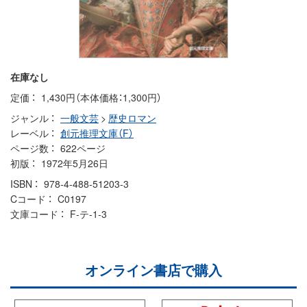
在庫なし
定価
1,430円（本体価格：1,300円）
ジャンル
一般文芸
>
歴史ロマン
レーベル
創元推理文庫（F）
ページ数
622ページ
初版
1972年5月26日
ISBN
978-4-488-51203-3
Cコード
C0197
文庫コード
F-テ-1-3
オンライン書店で購入