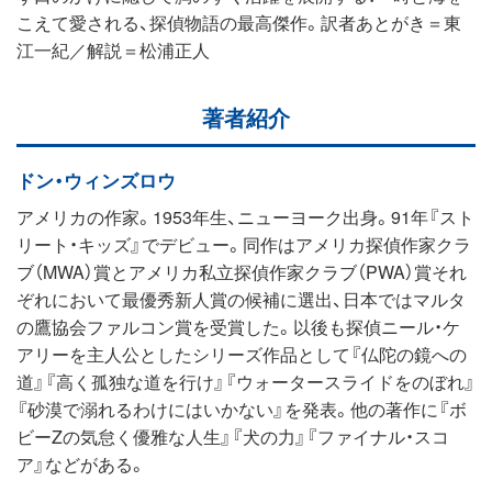
こえて愛される、探偵物語の最高傑作。訳者あとがき＝東
江一紀／解説＝松浦正人
著者紹介
ドン・ウィンズロウ
アメリカの作家。1953年生、ニューヨーク出身。91年『スト
リート・キッズ』でデビュー。同作はアメリカ探偵作家クラ
ブ（MWA）賞とアメリカ私立探偵作家クラブ（PWA）賞それ
ぞれにおいて最優秀新人賞の候補に選出、日本ではマルタ
の鷹協会ファルコン賞を受賞した。以後も探偵ニール・ケ
アリーを主人公としたシリーズ作品として『仏陀の鏡への
道』『高く孤独な道を行け』『ウォータースライドをのぼれ』
『砂漠で溺れるわけにはいかない』を発表。他の著作に『ボ
ビーZの気怠く優雅な人生』『犬の力』『ファイナル・スコ
ア』などがある。