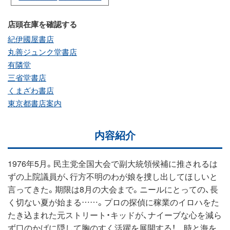
店頭在庫を確認する
紀伊國屋書店
丸善ジュンク堂書店
有隣堂
三省堂書店
くまざわ書店
東京都書店案内
内容紹介
1976年5月。民主党全国大会で副大統領候補に推されるは
ずの上院議員が、行方不明のわが娘を捜し出してほしいと
言ってきた。期限は8月の大会まで。ニールにとっての、長
く切ない夏が始まる……。プロの探偵に稼業のイロハをた
たき込まれた元ストリート・キッドが、ナイーブな心を減ら
ず口のかげに隠して胸のすく活躍を展開する！ 時と海を