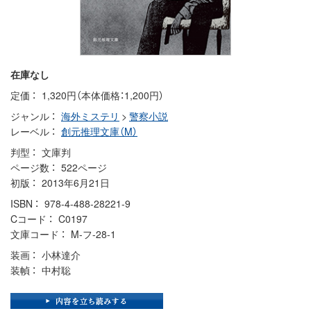
在庫なし
定価
1,320円（本体価格：1,200円）
ジャンル
海外ミステリ
>
警察小説
レーベル
創元推理文庫（M）
判型
文庫判
ページ数
522ページ
初版
2013年6月21日
ISBN
978-4-488-28221-9
Cコード
C0197
文庫コード
M-フ-28-1
装画
小林達介
装幀
中村聡