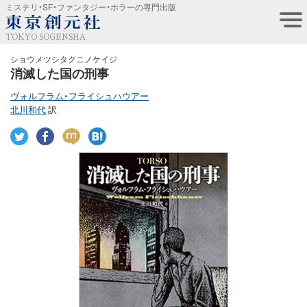
ミステリ・SF・ファンタジー・ホラーの専門出版
TOKYO SOGENSHA
ショウメツシタクニノケイジ
消滅した国の刑事
ヴォルフラム・フライシュハウアー
北川和代
訳