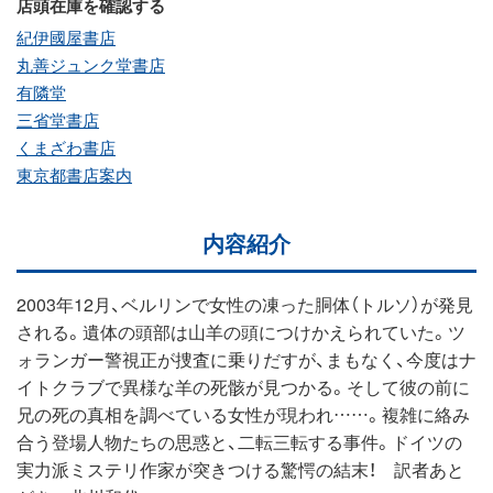
店頭在庫を確認する
紀伊國屋書店
丸善ジュンク堂書店
有隣堂
三省堂書店
くまざわ書店
東京都書店案内
内容紹介
2003年12月、ベルリンで女性の凍った胴体（トルソ）が発見
される。遺体の頭部は山羊の頭につけかえられていた。ツ
ォランガー警視正が捜査に乗りだすが、まもなく、今度はナ
イトクラブで異様な羊の死骸が見つかる。そして彼の前に
兄の死の真相を調べている女性が現われ……。複雑に絡み
合う登場人物たちの思惑と、二転三転する事件。ドイツの
実力派ミステリ作家が突きつける驚愕の結末！ 訳者あと