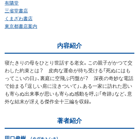
有隣堂
三省堂書店
くまざわ書店
東京都書店案内
内容紹介
寝たきりの母をひとり世話する老女。この親子がかつて交
わした約束とは？ 皮肉な運命が待ち受ける「死ぬにはも
ってこいの日」、裏庭に空飛ぶ円盤が？ 深夜の奇妙な電話
で始まる「逞しい肩に泣きついて」、ある一家に訪れた思い
も寄らぬ出来事が思いも寄らぬ感動を呼ぶ「奇跡」など、意
外な結末が冴える傑作全十三編を収録。
著者紹介
田口俊樹
（タグチトシキ）