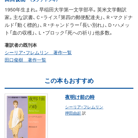
1950年生まれ。早稲田大学第一文学部卒。英米文学翻訳
家。主な訳書、Ｃ・ライス「第四の郵便配達夫」、Ｒ・マクドナ
ルド「動く標的」、Ｒ・チャンドラー「長い別れ」、Ｄ・ハメッ
ト「血の収穫」、Ｌ・ブロック「死への祈り」他多数。
著訳者の既刊本
シーリア・フレムリン 著作一覧
田口俊樹 著作一覧
この本もおすすめ
夜明け前の時
シーリア・フレムリン
押田由起
訳