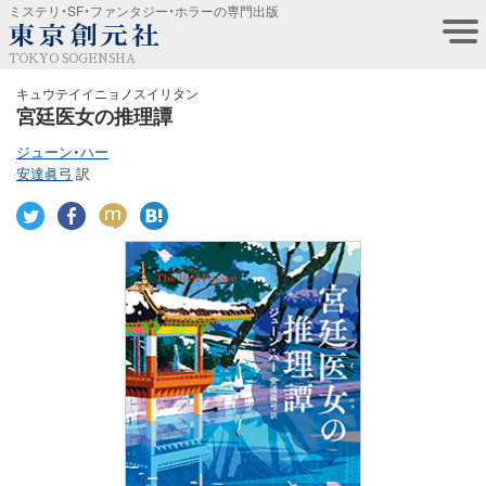
ミステリ・SF・ファンタジー・ホラーの専門出版
TOKYO SOGENSHA
キュウテイイニョノスイリタン
宮廷医女の推理譚
ジューン・ハー
安達眞弓
訳