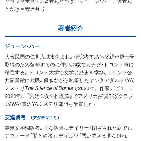
クラブ賞受賞作。著者あとがき＝ジューン・ハー／訳者あ
とがき＝安達眞弓
著者紹介
ジューン・ハー
大韓民国の仁川広域市生まれ。研究者である父親が博士号
取得のため留学するのに伴い、3歳でカナダ・トロント市に
移住する。トロント大学で文学と歴史を学び、トロント公
共図書館に就職。働きながら執筆したヤングアダルト（YA)
ミステリ
The Silence of Bones
で2020年に作家デビュー。
2023年に『宮廷医女の推理譚』でアメリカ探偵作家クラブ
（MWA）賞のYAミステリ部門を受賞した。
安達眞弓
（アダチマユミ）
英米文学翻訳者。主な訳書にデイリー「閉ざされた庭で」、
アフォード「闇と静謐」、ディルツ「悪い夢さえ見なけれ