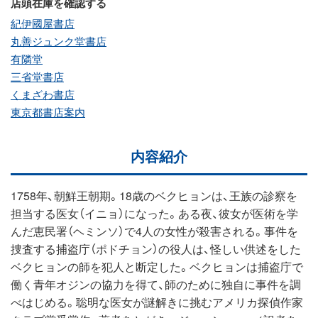
店頭在庫を確認する
紀伊國屋書店
丸善ジュンク堂書店
有隣堂
三省堂書店
くまざわ書店
東京都書店案内
内容紹介
1758年、朝鮮王朝期。18歳のベクヒョンは、王族の診察を
担当する医女（イニョ）になった。ある夜、彼女が医術を学
んだ恵民署（ヘミンソ）で4人の女性が殺害される。事件を
捜査する捕盗庁（ポドチョン）の役人は、怪しい供述をした
ベクヒョンの師を犯人と断定した。ベクヒョンは捕盗庁で
働く青年オジンの協力を得て、師のために独自に事件を調
べはじめる。聡明な医女が謎解きに挑むアメリカ探偵作家