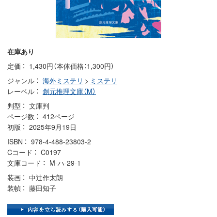
在庫あり
定価
1,430円（本体価格：1,300円）
ジャンル
海外ミステリ
>
ミステリ
レーベル
創元推理文庫（M）
判型
文庫判
ページ数
412ページ
初版
2025年9月19日
ISBN
978-4-488-23803-2
Cコード
C0197
文庫コード
M-ハ-29-1
装画
中辻作太朗
装幀
藤田知子