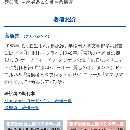
独な闘い。訳者あとがき＝高橋啓
著者紹介
高橋啓
（タカハシケイ）
1953年北海道生まれ。翻訳家。早稲田大学文学部卒。訳書
にL・ビネ『HHhH──プラハ、1942年』『言語の七番目の機
能』、O・ゲーズ『ヨーゼフ・メンゲレの逃亡』、E・ルイ『エデ
ィに別れを告げて』、J・ルーボー『麗しのオルタンス』、P・
フルネル『編集者とタブレット』、P・キニャール『アマリア
の別荘』、Ｔ・ガルシア『7』等。
著訳者の既刊本
ジャン＝クロード・イゾ 著作一覧
高橋啓 著作一覧