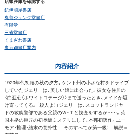
店頭在庫を確認する
紀伊國屋書店
丸善ジュンク堂書店
有隣堂
三省堂書店
くまざわ書店
東京都書店案内
内容紹介
1920年代初頭の秋の夕方。ケント州の小さな村をドライブ
していたジェリーは、美しい娘に出会った。彼女を住居の
〈白亜荘（ホワイトコテージ）〉まで送ったとき、メイドが駆
け寄ってくる。「殺人よ！」ジェリーは、スコットランドヤー
ドの敏腕警部である父親のＷ・Ｔと捜査をするが……。英
国本格の巨匠の初長編ミステリにして、本邦初訳作。ユー
モア・推理・結末の意外性──そのすべてが第一級！ 解説＝