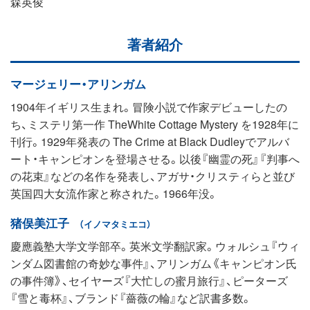
森英俊
著者紹介
マージェリー・アリンガム
1904年イギリス生まれ。冒険小説で作家デビューしたの
ち、ミステリ第一作 TheWhite Cottage Mystery を1928年に
刊行。1929年発表の The Crime at Black Dudleyでアルバ
ート・キャンピオンを登場させる。以後『幽霊の死』『判事へ
の花束』などの名作を発表し、アガサ・クリスティらと並び
英国四大女流作家と称された。1966年没。
猪俣美江子
（イノマタミエコ）
慶應義塾大学文学部卒。英米文学翻訳家。ウォルシュ『ウィ
ンダム図書館の奇妙な事件』、アリンガム《キャンピオン氏
の事件簿》、セイヤーズ『大忙しの蜜月旅行』、ピーターズ
『雪と毒杯』、ブランド『薔薇の輪』など訳書多数。