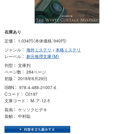
在庫あり
定価
1,034円（本体価格：940円）
ジャンル
海外ミステリ
>
本格ミステリ
レーベル
創元推理文庫（M）
判型
文庫判
ページ数
284ページ
初版
2018年6月29日
ISBN
978-4-488-21007-6
Cコード
C0197
文庫コード
M-ア-12-5
装画
ケッソクヒデキ
装幀
中村聡