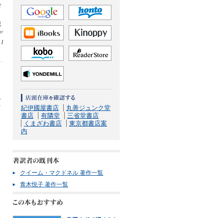
ィ
犯
デ
、
I
ム
ァ
紀伊國屋書店
丸善ジュンク堂
書店
有隣堂
三省堂書店
くまざわ書店
東京都書店案
内
クイーム・マクドネル 著作一覧
青木悦子 著作一覧