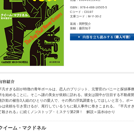
ISBN：978-4-488-16505-5
Cコード：C0197
文庫コード：M-マ-30-2
装画：岡野賢介
装幀：藤田知子
平凡すぎる顔が特徴の青年ポールは、恋人のブリジット、元警官のバニーと探偵事
所を始めることに。そこへ謎の美女が依頼に訪れる。彼女は国中が注目する不動産
発詐欺の被告3人組のひとりの愛人で、その男の浮気調査をしてほしいと言う。ポー
ルは依頼を引き受けるが、尾行しているうちに殺人事件に巻きこまれる。『平凡す
て殺される』に続くノンストップ・ミステリ第2弾！ 解説＝温水ゆかり
クイーム・マクドネル