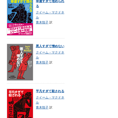
幸運すぎて埋められ
る
クイーム・マクドネ
ル
青木悦子
訳
悪人すぎて憎めない
クイーム・マクドネ
ル
青木悦子
訳
平凡すぎて殺される
クイーム・マクドネ
ル
青木悦子
訳