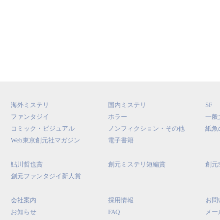
海外ミステリ
国内ミステリ
SF
ファンタジイ
ホラー
一般
コミック・ビジュアル
ノンフィクション・その他
紙魚
Web東京創元社マガジン
電子書籍
鮎川哲也賞
創元ミステリ短編賞
創元
創元ファンタジイ新人賞
会社案内
採用情報
お問
お知らせ
FAQ
メー