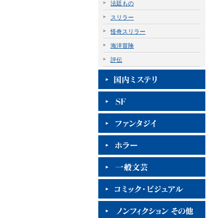
法廷もの
スリラー
怪奇スリラー
海洋冒険
評伝