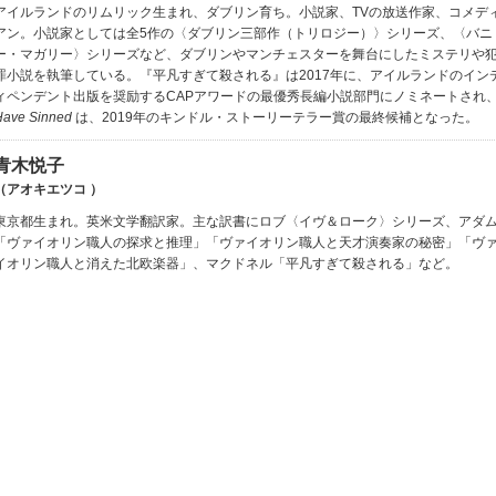
アイルランドのリムリック生まれ、ダブリン育ち。小説家、TVの放送作家、コメデ
アン。小説家としては全5作の〈ダブリン三部作（トリロジー）〉シリーズ、〈バニ
ー・マガリー〉シリーズなど、ダブリンやマンチェスターを舞台にしたミステリや
罪小説を執筆している。『平凡すぎて殺される』は2017年に、アイルランドのイン
ィペンデント出版を奨励するCAPアワードの最優秀長編小説部門にノミネートされ
Have Sinned
は、2019年のキンドル・ストーリーテラー賞の最終候補となった。
青木悦子
（アオキエツコ ）
東京都生まれ。英米文学翻訳家。主な訳書にロブ〈イヴ＆ローク〉シリーズ、アダ
「ヴァイオリン職人の探求と推理」「ヴァイオリン職人と天才演奏家の秘密」「ヴ
イオリン職人と消えた北欧楽器」、マクドネル「平凡すぎて殺される」など。