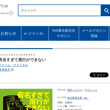
門出版
Web東京創元社
メールマガジン
お知らせ
ジャンル
マガジン
登録
ユウメイスギテビコウガデキナイ
有名すぎて尾行ができない
クイーム・マクドネル
青木悦子
訳
海外ミステリ
>
サスペンス
創元推理文庫（M）
判型：文庫判
ページ数：500ページ
初版：2024年2月29日