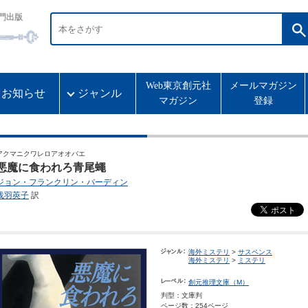
門出版
Web東京創元社
メールマガジン
お知らせ
ジャンル
マガジン
登録
アクマニクワレロアオオバエ
悪魔に食われろ青尾蠅
ジョン・フランクリン・バーディン
浅羽莢子
訳
海外ミステリ
>
サスペンス
海外ミステリ
>
ミステリ
創元推理文庫（M）
判型：文庫判
ページ数：254ページ