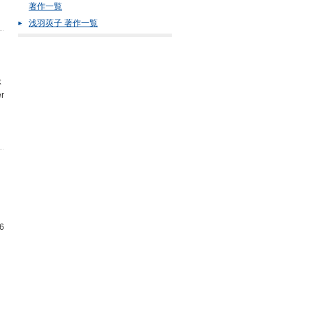
著作一覧
浅羽莢子 著作一覧
ぶ
r
、
6