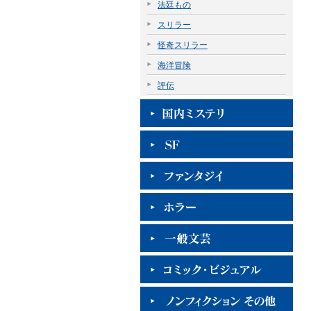
法廷もの
スリラー
怪奇スリラー
海洋冒険
評伝