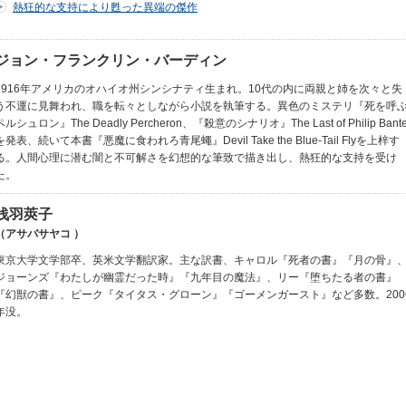
熱狂的な支持により甦った異端の傑作
ジョン・フランクリン・バーディン
1916年アメリカのオハイオ州シンシナティ生まれ。10代の内に両親と姉を次々と失
う不運に見舞われ、職を転々としながら小説を執筆する。異色のミステリ『死を呼
ペルシュロン』The Deadly Percheron、『殺意のシナリオ』The Last of Philip Bante
を発表、続いて本書『悪魔に食われろ青尾蠅』Devil Take the Blue-Tail Flyを上梓す
る。人間心理に潜む闇と不可解さを幻想的な筆致で描き出し、熱狂的な支持を受け
た。
浅羽莢子
（アサバサヤコ ）
東京大学文学部卒、英米文学翻訳家。主な訳書、キャロル『死者の書』『月の骨』
ジョーンズ『わたしが幽霊だった時』『九年目の魔法』、リー『堕ちたる者の書』
『幻獣の書』、ピーク『タイタス・グローン』『ゴーメンガースト』など多数。200
年没。