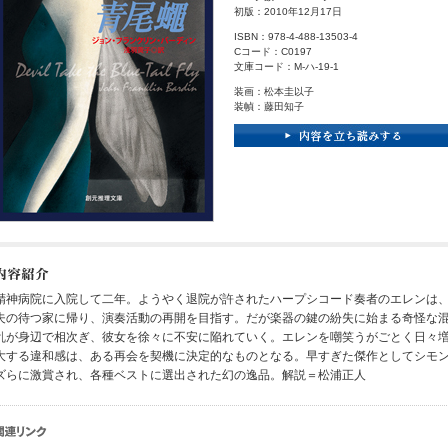
初版：2010年12月17日
ISBN：978-4-488-13503-4
Cコード：C0197
文庫コード：M-ハ-19-1
装画：松本圭以子
装幀：藤田知子
精神病院に入院して二年。ようやく退院が許されたハープシコード奏者のエレンは
夫の待つ家に帰り、演奏活動の再開を目指す。だが楽器の鍵の紛失に始まる奇怪な
乱が身辺で相次ぎ、彼女を徐々に不安に陥れていく。エレンを嘲笑うがごとく日々
大する違和感は、ある再会を契機に決定的なものとなる。早すぎた傑作としてシモ
ズらに激賞され、各種ベストに選出された幻の逸品。解説＝松浦正人