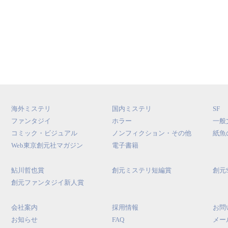
海外ミステリ
国内ミステリ
SF
ファンタジイ
ホラー
一般
コミック・ビジュアル
ノンフィクション・その他
紙魚
Web東京創元社マガジン
電子書籍
鮎川哲也賞
創元ミステリ短編賞
創元
創元ファンタジイ新人賞
会社案内
採用情報
お問
お知らせ
FAQ
メー