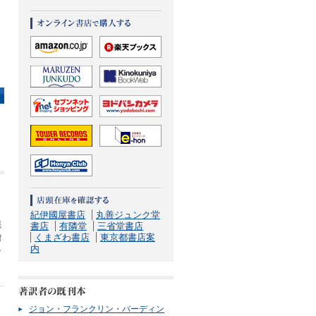
、
紀伊國屋書店
丸善ジュンク堂
混
書店
有隣堂
三省堂書店
くまざわ書店
東京都書店案
増
内
ン
ジョン・フランクリン・バーディン