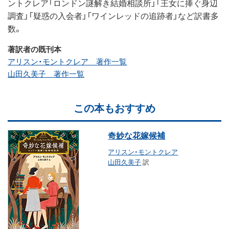
ントクレア「ロンドン謎解き結婚相談所」「王女に捧ぐ身辺
調査」「疑惑の入会者」「ワインレッドの追跡者」など訳書多
数。
著訳者の既刊本
アリスン・モントクレア 著作一覧
山田久美子 著作一覧
この本もおすすめ
奇妙な花嫁候補
アリスン・モントクレア
山田久美子
訳