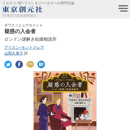
ミステリ・SF・ファンタジー・ホラーの専門出版
TOKYO SOGENSHA
ギワクノニュウカイシャ
疑惑の入会者
ロンドン謎解き結婚相談所
アリスン・モントクレア
山田久美子
訳