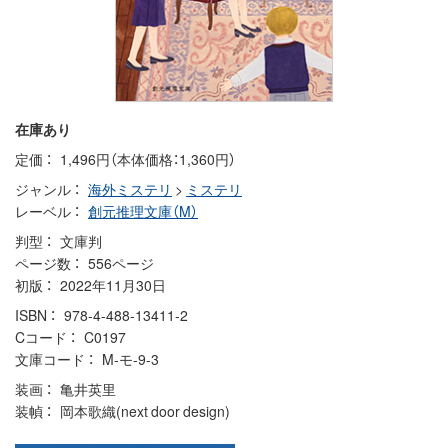
在庫あり
定価
1,496円（本体価格：1,360円）
ジャンル
海外ミステリ
>
ミステリ
レーベル
創元推理文庫（M）
判型
文庫判
ページ数
556ページ
初版
2022年11月30日
ISBN
978-4-488-13411-2
Cコード
C0197
文庫コード
M-モ-9-3
装画
亀井英里
装幀
岡本歌織(next door design)