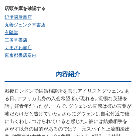
店頭在庫を確認する
紀伊國屋書店
丸善ジュンク堂書店
有隣堂
三省堂書店
くまざわ書店
東京都書店案内
内容紹介
戦後ロンドンで結婚相談所を営むアイリスとグウェン。あ
る日、アフリカ出身の入会希望者が現れる。流暢な英語を
話す好青年だったが、一方で、グウェンの直感は彼の言葉が
嘘だらけだと告げていた。さらにグウェンは自宅付近で彼
に出くわし、つけられていると感じた。彼には結婚相手を
さがす以外の目的があるのでは？ 元スパイと上流階級出
身、対照的な女性コンビに危機が迫る！ 解説＝若林踏