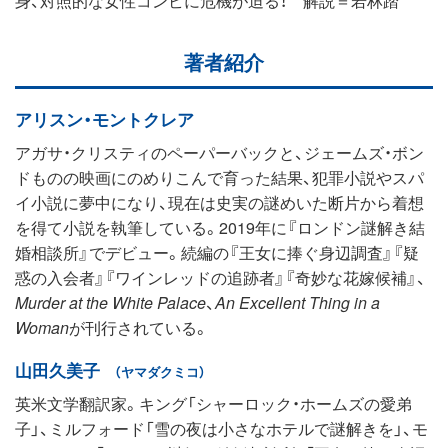
著者紹介
アリスン・モントクレア
アガサ・クリスティのペーパーバックと、ジェームズ・ボン
ドものの映画にのめりこんで育った結果、犯罪小説やスパ
イ小説に夢中になり、現在は史実の謎めいた断片から着想
を得て小説を執筆している。2019年に『ロンドン謎解き結
婚相談所』でデビュー。続編の『王女に捧ぐ身辺調査』『疑
惑の入会者』『ワインレッドの追跡者』『奇妙な花嫁候補』、
Murder at the White Palace
、
An Excellent Thing in a
Woman
が刊行されている。
山田久美子
（ヤマダクミコ）
英米文学翻訳家。キング「シャーロック・ホームズの愛弟
子」、ミルフォード「雪の夜は小さなホテルで謎解きを」、モ