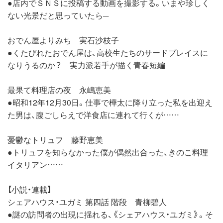
●店内でＳＮＳに投稿する動画を撮影する。いまや珍しく
ない光景だと思っていたら─
おでん屋よりみち 実石沙枝子
●くたびれたおでん屋は、高校生たちのサードプレイスに
なりうるのか？ 実力派若手が描く青春短編
最果て料理店の夜 永嶋恵美
●昭和12年12月30日。仕事で樺太に降り立った私を出迎え
た男は、腹ごしらえで洋食店に連れて行くが……
憂鬱なトリュフ 藤野恵美
●トリュフを知らなかった僕が偶然出合った、きのこ料理
イタリアン……
【小説・連載】
シェアハウス・ユガミ 第四話 階段 青柳碧人
●謎の訪問者の出現に揺れる、《シェアハウス・ユガミ》。そ