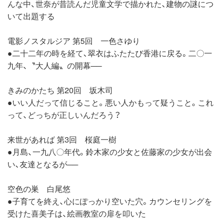
んな中、世奈が昔読んだ児童文学で描かれた、建物の謎につ
いて出題する
電影ノスタルジア 第5回 一色さゆり
●二十二年の時を経て、翠衣はふたたび香港に戻る。二〇一
九年、〝大人編〟の開幕──
きみのかたち 第20回 坂木司
●いい人だって信じること。悪い人かもって疑うこと。これ
って、どっちが正しいんだろう？
来世があれば 第3回 桜庭一樹
●月島、一九八〇年代。鈴木家の少女と佐藤家の少女が出会
い、友達となるが──
空色の巣 白尾悠
●子育てを終え、心にぽっかり空いた穴。カウンセリングを
受けた喜美子は、絵画教室の扉を叩いた