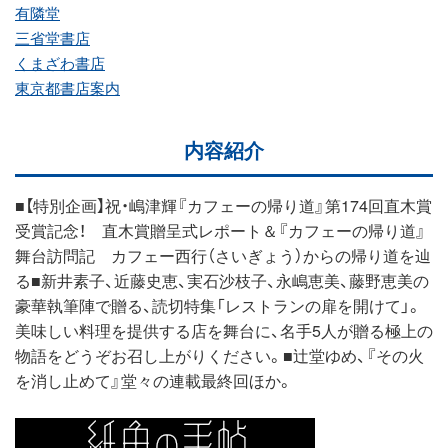
有隣堂
三省堂書店
くまざわ書店
東京都書店案内
内容紹介
■【特別企画】祝・嶋津輝『カフェーの帰り道』第174回直木賞
受賞記念！ 直木賞贈呈式レポート＆『カフェーの帰り道』
舞台訪問記 カフェー西行（さいぎょう）からの帰り道を辿
る■新井素子、近藤史恵、実石沙枝子、永嶋恵美、藤野恵美の
豪華執筆陣で贈る、読切特集「レストランの扉を開けて」。
美味しい料理を提供する店を舞台に、名手5人が贈る極上の
物語をどうぞお召し上がりください。■辻堂ゆめ、『その火
を消し止めて』堂々の連載最終回ほか。