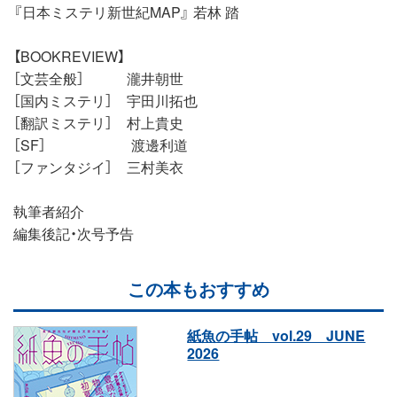
『日本ミステリ新世紀MAP』 若林 踏
【BOOKREVIEW】
［文芸全般］ 瀧井朝世
［国内ミステリ］ 宇田川拓也
［翻訳ミステリ］ 村上貴史
［SF］ 渡邊利道
［ファンタジイ］ 三村美衣
執筆者紹介
編集後記・次号予告
この本もおすすめ
紙魚の手帖 vol.29 JUNE
2026