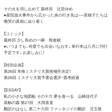
その火を消し止めて 最終回 辻堂ゆめ
●産院放火事件から広がった炎の行き先は──里穂子たちは
慟哭の真相に辿り着く
【コミック】
最終回 少し長めの一瞬 熊倉献
●いつまでも、何度でも出会いなおす。単行本は八月に刊行
予定です。お楽しみに！
【特別企画】
第26回 本格ミステリ大賞候補作決定！
第26回 ミステリ大賞予選会選評・選考経過
【ESSAY】
私の小さな地図帖 その十六 夢を食べる 山崎佳代子
装幀の森 第21回 大岡喜直
翻訳のはなし 第二十六回 ファンタジイの翻訳 児玉敦