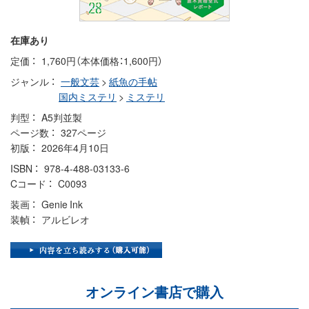
在庫あり
定価
1,760円（本体価格：1,600円）
ジャンル
一般文芸
>
紙魚の手帖
国内ミステリ
>
ミステリ
判型
A5判並製
ページ数
327ページ
初版
2026年4月10日
ISBN
978-4-488-03133-6
Cコード
C0093
装画
Genie Ink
装幀
アルビレオ
オンライン書店で購入