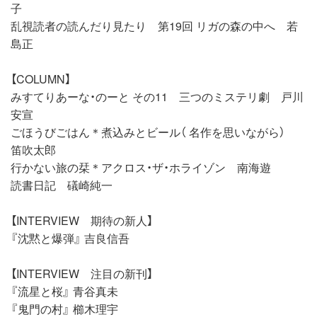
子
乱視読者の読んだり見たり 第19回 リガの森の中へ 若
島正
【COLUMN】
みすてりあーな・のーと その11 三つのミステリ劇 戸川
安宣
ごほうびごはん＊煮込みとビール（ 名作を思いながら）
笛吹太郎
行かない旅の栞＊アクロス・ザ・ホライゾン 南海遊
読書日記 礒崎純一
【INTERVIEW 期待の新人】
『沈黙と爆弾』 吉良信吾
【INTERVIEW 注目の新刊】
『流星と桜』 青谷真未
『鬼門の村』 櫛木理宇