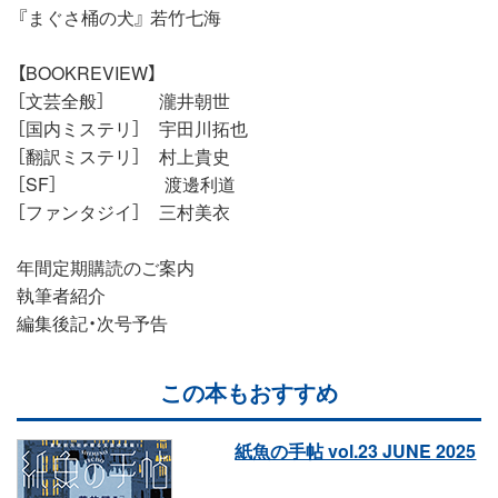
『まぐさ桶の犬』 若竹七海
【BOOKREVIEW】
［文芸全般］ 瀧井朝世
［国内ミステリ］ 宇田川拓也
［翻訳ミステリ］ 村上貴史
［SF］ 渡邊利道
［ファンタジイ］ 三村美衣
年間定期購読のご案内
執筆者紹介
編集後記・次号予告
この本もおすすめ
紙魚の手帖 vol.23 JUNE 2025