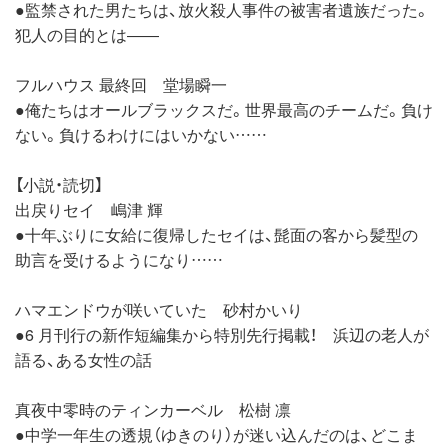
●監禁された男たちは、放火殺人事件の被害者遺族だった。
犯人の目的とは――
フルハウス 最終回 堂場瞬一
●俺たちはオールブラックスだ。世界最高のチームだ。負け
ない。負けるわけにはいかない……
【小説・読切】
出戻りセイ 嶋津 輝
●十年ぶりに女給に復帰したセイは、髭面の客から髪型の
助言を受けるようになり……
ハマエンドウが咲いていた 砂村かいり
●6 月刊行の新作短編集から特別先行掲載！ 浜辺の老人が
語る、ある女性の話
真夜中零時のティンカーベル 松樹 凛
●中学一年生の透規（ゆきのり）が迷い込んだのは、どこま