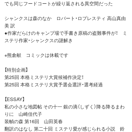
でも同じフードコートが繰り返される異空間だった
シャンクスは森のなか ロバート・ロプレスティ 高山真由
美 訳
●作家だらけのキャンプ場で手書き原稿の盗難事件が！ ミ
ステリ作家・シャンクスの謎解き
※熊倉献 コミックは休載です
【特別企画】
第25回 本格ミステリ大賞候補作決定！
第25回 本格ミステリ大賞予選会選評・選考経過
【ESSAY】
私の小さな地図帖 その十一 銀の滴（しずく）降る降るまわ
りに 山崎佳代子
装幀の森 第16回 山田英春
翻訳のはなし 第二十回 ミステリ愛が感じられる小説 鈴