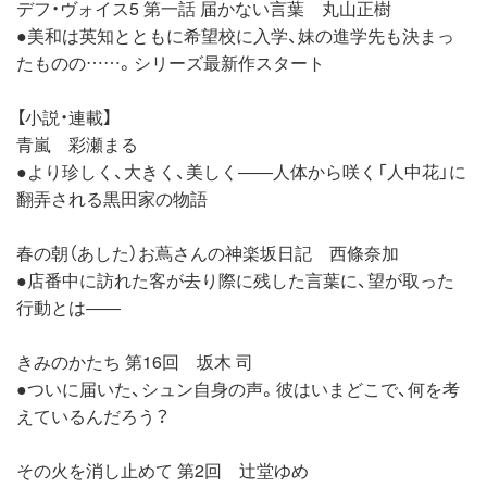
デフ・ヴォイス5 第一話 届かない言葉 丸山正樹
●美和は英知とともに希望校に入学、妹の進学先も決まっ
たものの……。シリーズ最新作スタート
【小説・連載】
青嵐 彩瀬まる
●より珍しく、大きく、美しく――人体から咲く「人中花」に
翻弄される黒田家の物語
春の朝（あした）お蔦さんの神楽坂日記 西條奈加
●店番中に訪れた客が去り際に残した言葉に、望が取った
行動とは――
きみのかたち 第16回 坂木 司
●ついに届いた、シュン自身の声。彼はいまどこで、何を考
えているんだろう？
その火を消し止めて 第2回 辻堂ゆめ