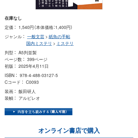
在庫なし
定価
1,540円（本体価格：1,400円）
ジャンル
一般文芸
>
紙魚の手帖
国内ミステリ
>
ミステリ
判型
A5判並製
ページ数
399ページ
初版
2025年4月11日
ISBN
978-4-488-03127-5
Cコード
C0093
装画
飯田研人
装幀
アルビレオ
オンライン書店で購入