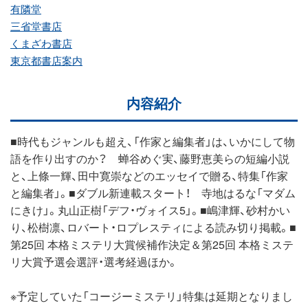
有隣堂
三省堂書店
くまざわ書店
東京都書店案内
内容紹介
■時代もジャンルも超え、「作家と編集者」は、いかにして物
語を作り出すのか？ 蝉谷めぐ実、藤野恵美らの短編小説
と、上條一輝、田中寛崇などのエッセイで贈る、特集「作家
と編集者」。■ダブル新連載スタート！ 寺地はるな「マダム
にきけ」。丸山正樹「デフ・ヴォイス5」。■嶋津輝、砂村かい
り、松樹凛、ロバート・ロプレスティによる読み切り掲載。■
第25回 本格ミステリ大賞候補作決定＆第25回 本格ミステ
リ大賞予選会選評・選考経過ほか。
※予定していた「コージーミステリ」特集は延期となりまし