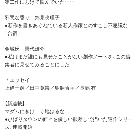
第二作にむけて悩んでいた……
邪悪な香り 錦見映理子
●新作を書きあぐねている新人作家とのすこし不思議な
「合宿」
金城氏 乗代雄介
●私はまだ誰にも見せたことがない創作ノートを、この編
集者に見せてみることにした
＊エッセイ
上條一輝／田中寛崇／鳥飼否宇／長嶋 有
【新連載】
マダムにきけ 寺地はるな
●ひばりタウンの面々を優しい眼差しで描いた連作シリー
ズ、連載開始