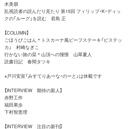
木美朋
乱視読者の読んだり見たり 第15回 フィリップ・K・ディッ
クの「ルーグ」を読む 若島 正
【COLUMN】
ごほうびごはん＊トスカーナ風ビーフステーキ「ビステッ
カ」 村崎なぎこ
行かない旅の栞＊山頂への憧憬 山翠夏人
読書日記 春間タツキ
※戸川安宣「みすてりあーな・のーと」は休載です
【INTERVIEW 期待の新人】
赤野工作
福田果歩
下村智恵理
【INTERVIEW 注目の新刊】