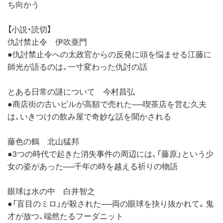
ち向かう
【小説・読切】
仇討禁止令 伊吹亜門
●仇討禁止令への太政官からの反発に頭を悩ませる江藤に
師光が語るのは、一寸変わった仇討の話
とある日常の謎について 今村昌弘
●商店街の古いビルが高額で売れた──喫茶店を営む久夫
は、いきつけの飲み屋で奇妙な話を聞かされる
藤色の鶴 北山猛邦
●3つの時代で起きた消失事件の周辺には、「藤原」という少
女の姿があった──千年の時を越える祈りの物語
眼球は水の中 白井智之
●「盲目のミロ」が殺された──両の眼球を抉り抜かれて。鬼
才が放つ、端然たるフーダニット