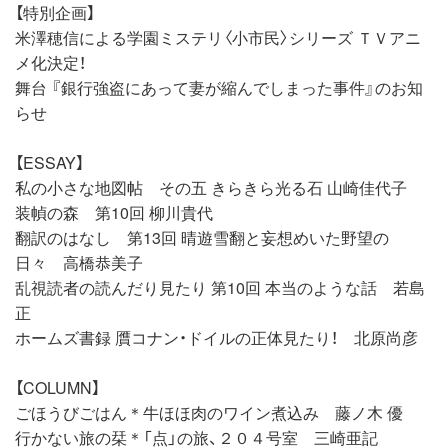
【特別企画】
米澤穂信による学園ミステリ〈小市民〉シリーズ ＴＶアニ
メ化決定！
舞台 『銀行強盗にあって妻が縮んでしまった事件』のお知
らせ
【ESSAY】
私の小さな地図帖 その五 きらきら光る石 山崎佳代子
装幀の森 第10回 柳川貴代
翻訳のはなし 第13回 晴遊雪翻と妄想めいた野望の
日々 高橋恭美子
乱視読者の読んだり見たり 第10回 本当のような話 若島
正
ホームズ書録 贋コナン・ドイルの正体見たり！ 北原尚彦
【COLUMN】
ごほうびごはん＊牛ほほ肉のワイン煮込み 藤ノ木 優
行かない旅の栞＊「点」の旅、２０４号室 三崎亜記