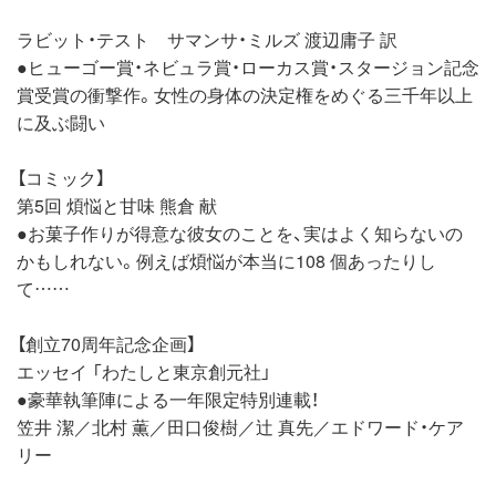
ラビット・テスト サマンサ・ミルズ 渡辺庸子 訳
●ヒューゴー賞・ネビュラ賞・ローカス賞・スタージョン記念
賞受賞の衝撃作。女性の身体の決定権をめぐる三千年以上
に及ぶ闘い
【コミック】
第5回 煩悩と甘味 熊倉 献
●お菓子作りが得意な彼女のことを、実はよく知らないの
かもしれない。例えば煩悩が本当に108 個あったりし
て……
【創立70周年記念企画】
エッセイ 「わたしと東京創元社」
●豪華執筆陣による一年限定特別連載！
笠井 潔／北村 薫／田口俊樹／辻 真先／エドワード・ケア
リー