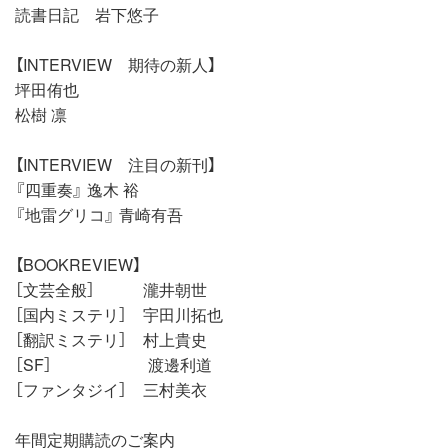
読書日記 岩下悠子
【INTERVIEW 期待の新人】
坪田侑也
松樹 凛
【INTERVIEW 注目の新刊】
『四重奏』 逸木 裕
『地雷グリコ』 青崎有吾
【BOOKREVIEW】
［文芸全般］ 瀧井朝世
［国内ミステリ］ 宇田川拓也
［翻訳ミステリ］ 村上貴史
［SF］ 渡邊利道
［ファンタジイ］ 三村美衣
年間定期購読のご案内