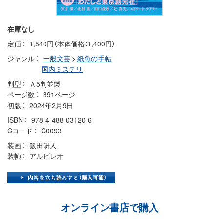
在庫なし
定価
1,540円（本体価格：1,400円）
ジャンル
一般文芸
>
紙魚の手帖
国内ミステリ
判型
Ａ5判並製
ページ数
391ページ
初版
2024年2月9日
ISBN
978-4-488-03120-6
Cコード
C0093
装画
飯田研人
装幀
アルビレオ
オンライン書店で購入