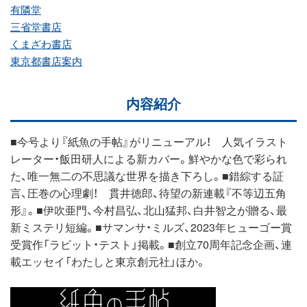
有隣堂
三省堂書店
くまざわ書店
東京都書店案内
内容紹介
■今号より『紙魚の手帖』がリニューアル！ 人気イラスト
レーター・飯田研人による新カバー。鮮やかな色で彩られ
た、唯一無二の不思議な世界を描き下ろし。■錯綜する証
言、圧巻の心理劇！ 貫井徳郎、待望の新連載『不等辺五角
形』。■伊吹亜門、今村昌弘、北山猛邦、白井智之が贈る、最
新ミステリ短編。■サマンサ・ミルズ、2023年ヒューゴー賞
受賞作「ラビット・テスト」掲載。■創立70周年記念企画、連
載エッセイ「わたしと東京創元社」ほか。