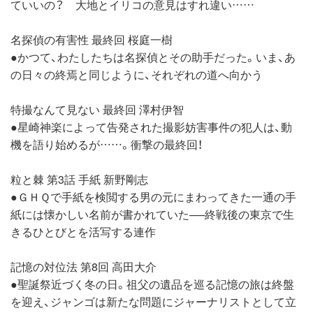
ていいの？ 大地とイリコの意見はすれ違い……
名探偵の有害性 最終回 桜庭一樹
●かつて、わたしたちは名探偵とその助手だった。いま、あ
の日々の終焉と同じように、それぞれの道へ向かう
特撮なんて見ない 最終回 澤村伊智
●星崎神楽によって告発された撮影妨害事件の犯人は、動
機を語り始めるが……。衝撃の最終回！
粒と棘 第3話 手紙 新野剛志
●ＧＨＱで手紙を検閲する男の元にまわってきた一通の手
紙には懐かしい名前が書かれていた──終戦後の東京で生
きるひとびとを活写する連作
記憶の対位法 第8回 高田大介
●聖誕祭近づく冬の日。祖父の遺品を巡る記憶の旅は終盤
を迎え、ジャンゴは新たな問題にジャーナリストとして立