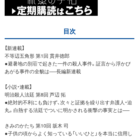
目次
【新連載】
不等辺五角形 第1回 貫井徳郎
●避暑地の別荘で起きた一件の殺人事件。証言から浮かび
あがる事件の全貌は──長編新連載
【小説・連載】
明治殺人法廷 第8回 芦辺 拓
●絶対的不利にも負けず、次々と証拠を繰り出す弁護人・迫
丸。白熱する法廷でついに明かされる衝撃の事実とは──
きみのかたち 第10回 坂木 司
●子供の頃からよく知っている「いいひと」を本当に信用し