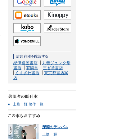
タ
河
紀伊國屋書店
丸善ジュンク堂
書店
有隣堂
三省堂書店
くまざわ書店
東京都書店案
内
上條一輝 著作一覧
深淵のテレパス
上條一輝