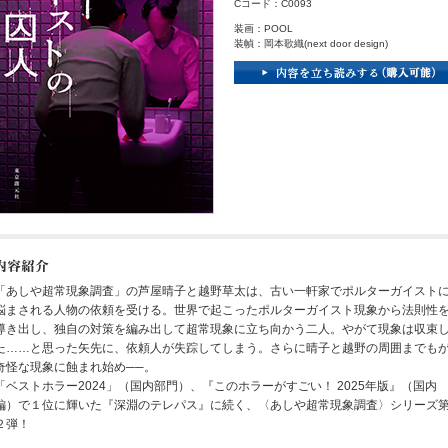
Cコード：C0093
装画：POOL
装幀：岡本歌織(next door design)
「あしや超常現象調査」の芦屋晴子と越野草太は、古い一軒家でポルターガイスト
悩まされる人物の依頼を受ける。世界で起こったポルターガイスト現象から法則性
導き出し、独自の対策を編み出して超常現象に立ち向かう二人。やがて現象は収束
た……と思った矢先に、依頼人が失踪してしまう。さらに晴子と越野の周囲までも
奇怪な現象に蝕まれ始め──。
「ベストホラー2024」（国内部門）、『このホラーがすごい！ 2025年版』（国内
編）で１位に輝いた『深淵のテレパス』に続く、〈あしや超常現象調査〉シリーズ
２弾！