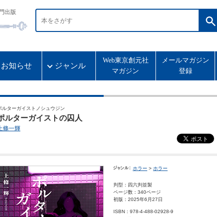
門出版
Web東京創元社
メールマガジン
お知らせ
ジャンル
マガジン
登録
ポルターガイストノシュウジン
ポルターガイストの囚人
上條一輝
ホラー
>
ホラー
判型：四六判並製
ページ数：340ページ
初版：2025年6月27日
ISBN：978-4-488-02928-9