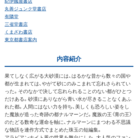
紀伊國屋書店
丸善ジュンク堂書店
有隣堂
三省堂書店
くまざわ書店
東京都書店案内
内容紹介
果てしなく広がる大砂漠には、はるかな昔から数々の国や
都が生まれては、やがて砂にのみこまれて忘れさられてい
った。そのなかで決して忘れられることのない都がひとつ
だけある。砂漠にありながら青い水が尽きることなくあふ
れた都。人間にはない力を持ち、美しくも恐ろしい姿をし
た魔族が造った奇跡の都ナルマーンだ。魔族の王〈青の王〉
のたどる数奇な運命を軸に、ナルマーンにまつわる不思議
な物語を連作方式でまとめた珠玉の短編集。
アラビアンナイト風の世界を舞台にした、大人気のファン