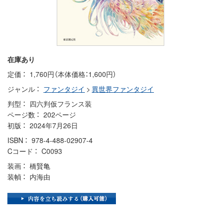
在庫あり
定価
1,760円（本体価格：1,600円）
ジャンル
ファンタジイ
>
異世界ファンタジイ
判型
四六判仮フランス装
ページ数
202ページ
初版
2024年7月26日
ISBN
978-4-488-02907-4
Cコード
C0093
装画
橋賢亀
装幀
内海由