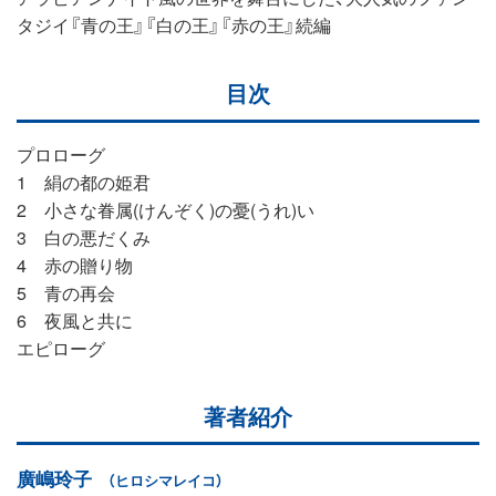
タジイ『青の王』『白の王』『赤の王』続編
目次
プロローグ
1 絹の都の姫君
2 小さな眷属(けんぞく)の憂(うれ)い
3 白の悪だくみ
4 赤の贈り物
5 青の再会
6 夜風と共に
エピローグ
著者紹介
廣嶋玲子
（ヒロシマレイコ）