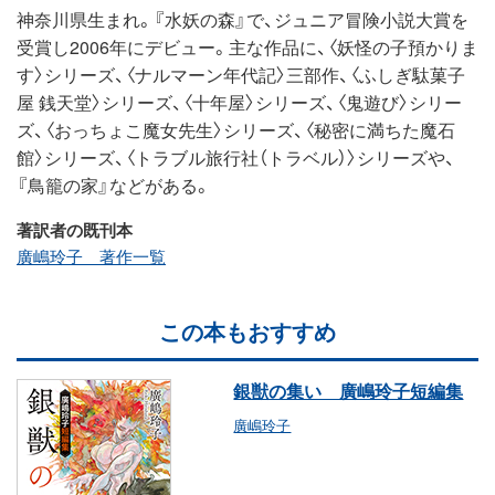
神奈川県生まれ。『水妖の森』で、ジュニア冒険小説大賞を
受賞し2006年にデビュー。主な作品に、〈妖怪の子預かりま
す〉シリーズ、〈ナルマーン年代記〉三部作、〈ふしぎ駄菓子
屋 銭天堂〉シリーズ、〈十年屋〉シリーズ、〈鬼遊び〉シリー
ズ、〈おっちょこ魔女先生〉シリーズ、〈秘密に満ちた魔石
館〉シリーズ、〈トラブル旅行社（トラベル）〉シリーズや、
『鳥籠の家』などがある。
著訳者の既刊本
廣嶋玲子 著作一覧
この本もおすすめ
銀獣の集い 廣嶋玲子短編集
廣嶋玲子