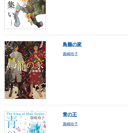
鳥籠の家
廣嶋玲子
青の王
廣嶋玲子